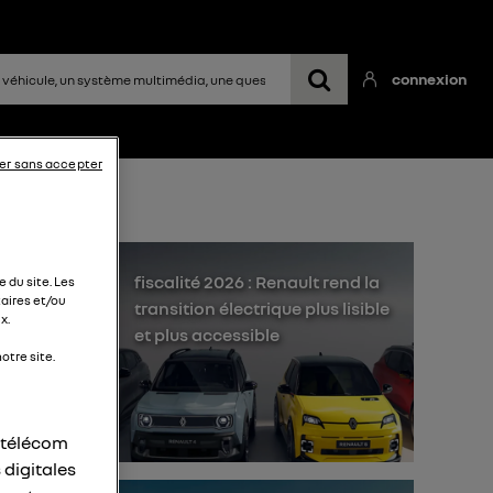
connexion
er sans accepter
fiscalité 2026 : Renault rend la
 du site. Les
aires et/ou
transition électrique plus lisible
x.
et plus accessible
otre site.
r télécom
 digitales