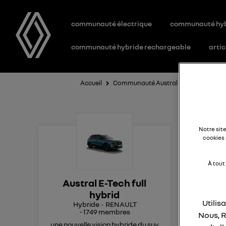
communauté électrique
communauté hy
communauté hybride rechargeable
artic
Accueil
Communauté Austral E-Tech full hybr
Ch
Notre sit
cookies 
À tout
Bonj
Austral E-Tech full
Mer
hybrid
Utilis
Hybride
RENAULT
r
-
1749
membres
Nous, R
une nouvelle vision hybride du suv