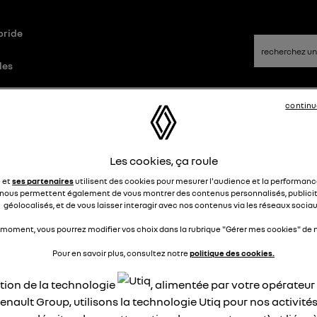
bride
les
continu
id
Questions/Réponses
Les cookies, ça roule
auffage sur austral
e et
ses partenaires
utilisent des cookies pour mesurer l'audience et la performance
nous permettent également de vous montrer des contenus personnalisés, publicit
géolocalisés, et de vous laisser interagir avec nos contenus via les réseaux sociau
sdl
Le
15 décembre 2023
à
22:00
 moment, vous pourrez modifier vos choix dans la rubrique "Gérer mes cookies" de n
our, le chauffage sur austral est il électrique ou thermique.
Pour en savoir plus, consultez notre
politique des cookies.
ci beaucoup pour vos réponses.
ation de la technologie
, alimentée par votre opérateu
épondre
0
enault Group, utilisons la technologie Utiq pour nos activités