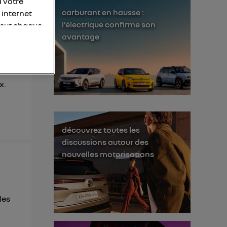
à votre
carburant en hausse :
 internet
l’électrique confirme son
 sur chaque
avantage
personnelles
otre adresse
x.
éléphone).
s personnes
er le même
découvrez toutes les
membres du foyer
discussions autour des
l'utilisateur du
nouvelles motorisations
 d’Utiq
("
ur plus
s données
les