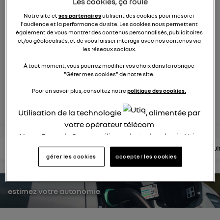
Les cookies, ça roule
1751
membres
Notre site et
ses partenaires
utilisent des cookies pour mesurer
Hybride
RENAULT
l'audience et la performance du site. Les cookies nous permettent
également de vous montrer des contenus personnalisés, publicitaires
et/ou géolocalisés, et de vous laisser interagir avec nos contenus via
une nouvelle vision hybride du suv
les réseaux sociaux.
À tout moment, vous pourrez modifier vos choix dans la rubrique
posez une question
"Gérer mes cookies" de notre site.
Pour en savoir plus, consultez notre
politique des cookies.
rejoignez
Utilisation de la technologie
, alimentée par
votre opérateur télécom
Nous, Renault Group, utilisons la technologie Utiq
pour nos activités digitales (telles que décrites
lire les questions
lire les articles
consultez la brochure
consul
gérer les cookies
accepter les cookies
dans cette notice de consentement) et liées à
votre navigation sur
nos site(s)
(seulement si vous
utilisez une connexion internet fournie par
un
estimez votre autonomie
opérateur télécom participant
et que vous
consentez sur chaque site).
La technologie Utiq a été conçue pour la