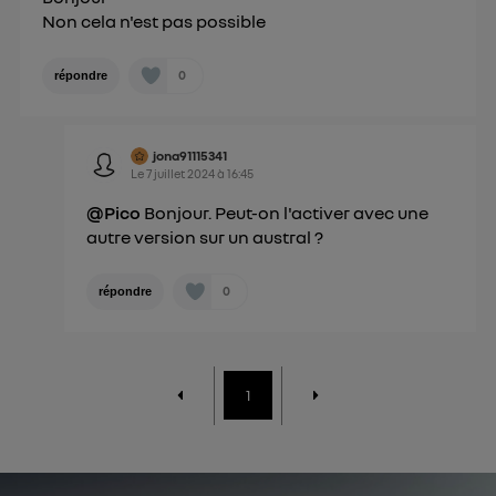
personnelles d'Utiq
.
Non cela n'est pas possible
0
répondre
jona91115341
Le
7 juillet 2024
à
16:45
@Pico
Bonjour. Peut-on l'activer avec une
autre version sur un austral ?
0
répondre
1