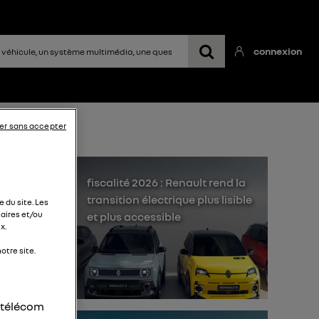
connexion
er sans accepter
fiscalité 2026 : Renault rend la
transition électrique plus lisible
 du site. Les
et plus accessible
aires et/ou
x.
otre site.
ange
her
r télécom