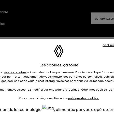
bride
les
id
Questions/Réponses
continu
nnectivité internet opérateur
Les cookies, ça roule
e et
ses partenaires
utilisent des cookies pour mesurer l'audience et la performance
PhilFilou33
nous permettent également de vous montrer des contenus personnalisés, publicit
Le
2 novembre 2023
à
16:05
géolocalisés, et de vous laisser interagir avec nos contenus via les réseaux sociau
jour,
 moment, vous pourrez modifier vos choix dans la rubrique "Gérer mes cookies" de n
z vous s'il y a une carte SIM dans l'austral pour le forfait or
Pour en savoir plus, consultez notre
politique des cookies.
dée est de prendre un abonnement hors Orange qui est très c
ation de la technologie
, alimentée par votre opérateu
i 40 Go pour 9€ chez youprice...)