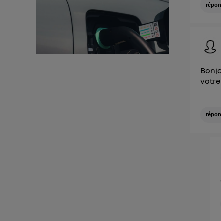
répon
Bonjo
votre 
répon