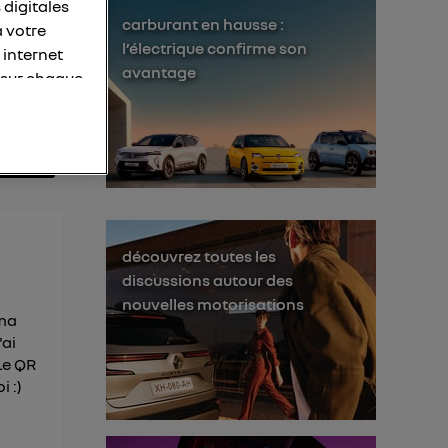
 digitales
carburant en hausse :
à votre
l’électrique confirme son
 internet
avantage
 sur chaque
personnelles
otre adresse
éléphone).
s personnes
er le même
découvrez toutes les
discussions autour des
membres du foyer
nouvelles motorisations
 ma
l'utilisateur du
'ai
 d’Utiq
("
Le QR
i :)
ur plus
s données