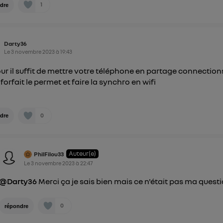
1
dre
Darty36
Le
3 novembre 2023
à
19:43
ur il suffit de mettre votre téléphone en partage connections
forfait le permet et faire la synchro en wifi
0
dre
Auteur(e)
PhilFilou33
Le
3 novembre 2023
à
22:47
@Darty36
Merci ça je sais bien mais ce n'était pas ma questio
0
répondre