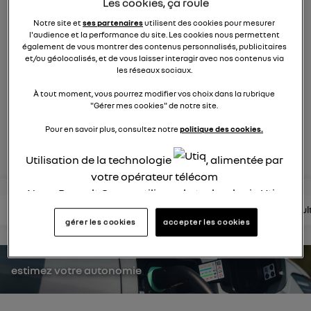
Les cookies, ça roule
1749
membres
Hybride
RENAULT
Notre site et
ses partenaires
utilisent des cookies pour mesurer
l'audience et la performance du site. Les cookies nous permettent
également de vous montrer des contenus personnalisés, publicitaires
et/ou géolocalisés, et de vous laisser interagir avec nos contenus via
une nouvelle vision hybride du suv
les réseaux sociaux.
À tout moment, vous pourrez modifier vos choix dans la rubrique
posez une question
"Gérer mes cookies" de notre site.
Pour en savoir plus, consultez notre
politique des cookies.
rejoignez
Utilisation de la technologie
, alimentée par
votre opérateur télécom
Nous, Renault Group, utilisons la technologie Utiq
pour nos activités digitales (telles que décrites
lire les questions
lire les articles
consultez la brochure
consul
gérer les cookies
accepter les cookies
dans cette notice de consentement) et liées à
votre navigation sur
nos site(s)
(seulement si vous
utilisez une connexion internet fournie par
un
estimez votre autonomie
opérateur télécom participant
et que vous
consentez sur chaque site).
La technologie Utiq a été conçue pour la