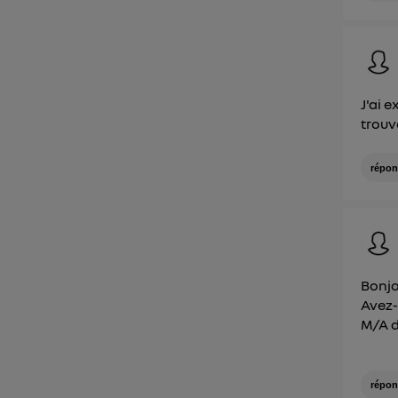
J'ai 
trouve
répon
Bonj
Avez-
M/A d
répon