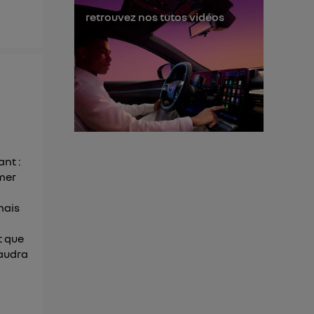
s données
retrouvez nos tutos vidéos
ant :
rmer
mais
t que
faudra