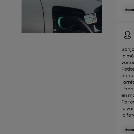
d'infor
répon
Bonjo
la mê
voitu
Petit
dans 
"arrêt
L'app
en mo
Par c
la vo
la for
répon