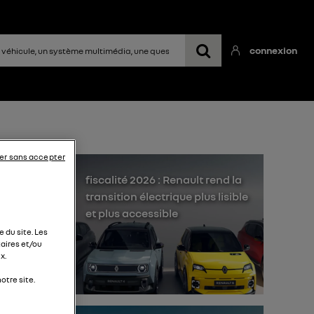
connexion
er sans accepter
fiscalité 2026 : Renault rend la
transition électrique plus lisible
et plus accessible
 du site. Les
aires et/ou
x.
pte
otre site.