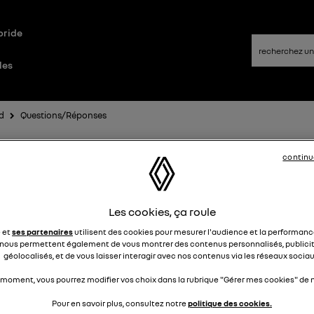
bride
les
id
Questions/Réponses
continu
ogle Maps Hors ligne
FryMatt
Les cookies, ça roule
Le
4 décembre 2024
à
15:15
e et
ses partenaires
utilisent des cookies pour mesurer l'audience et la performance
jour,
nous permettent également de vous montrer des contenus personnalisés, publicit
fait quelque jours que mon Google Maps est en mode "Hors
géolocalisés, et de vous laisser interagir avec nos contenus via les réseaux sociau
nexion" et que du coup mes trajets ne prennent pas en com
 moment, vous pourrez modifier vos choix dans la rubrique "Gérer mes cookies" de n
raffic.
 bien du réseau dans la voiture, la connexion est active et
Pour en savoir plus, consultez notre
politique des cookies.