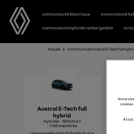
communauté électrique
communauté hy
communauté hybride rechargeable
artic
Accueil
Communauté Austral E-Tech full hybr
Go
Notre sit
Bon
cookies 
Austral E-Tech full
Ça 
hybrid
con
À tout
Hybride
RENAULT
le t
-
1748
membres
J'ai
une nouvelle vision hybride du suv