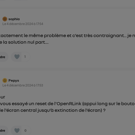
sophia
Le
4 décembre 2024
à
17:54
exactement le même problème et c'est très contraignant... je 
 la solution nul part....
1
dre
Pepys
Le
4 décembre 2024
à
17:53
our
vous essayé un reset de l'OpenRLink (appui long sur le bout
e l'écran central jusqu'à extinction de l'écran) ?
0
dre