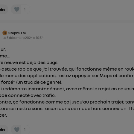
mations, veuillez consulter
la Politique d'information sur le
1
dre
personnelles d'Utiq
.
StephSTM
Le
5 décembre 2024
à
10:54
ur,
me...
re neuve est déjà des bugs.
e astuce rapide que j'ai trouvée, qui fonctionne même en roul
le menu des applications, restez appuyer sur Maps et confi
 forcé" (un truc de ce genre).
li redémarre instantanément, avec même le trajet en cours 
de connecté avec trafic.
ontre, ça fonctionne comme ça jusqu'au prochain trajet, tan
iture se mettra sans raison dans ce mode hors connexion il 
cer.
1
dre