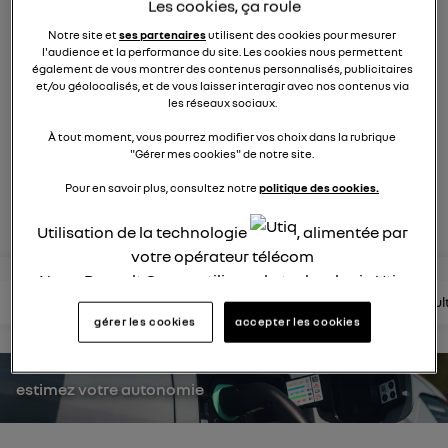
Les cookies, ça roule
1748
membres
Hybride
RENAULT
Notre site et
ses partenaires
utilisent des cookies pour mesurer
l'audience et la performance du site. Les cookies nous permettent
également de vous montrer des contenus personnalisés, publicitaires
et/ou géolocalisés, et de vous laisser interagir avec nos contenus via
une nouvelle vision hybride du suv
les réseaux sociaux.
À tout moment, vous pourrez modifier vos choix dans la rubrique
posez une question
"Gérer mes cookies" de notre site.
Pour en savoir plus, consultez notre
politique des cookies.
rejoignez
Utilisation de la technologie
, alimentée par
votre opérateur télécom
Nous, Renault Group, utilisons la technologie Utiq
lire les questions
lire les articles
consultez la brochure
consul
pour nos activités digitales (telles que décrites
gérer les cookies
accepter les cookies
dans cette notice de consentement) et liées à
votre navigation sur
nos site(s)
(seulement si vous
utilisez une connexion internet fournie par
un
estimez votre autonomie
opérateur télécom participant
et que vous
consentez sur chaque site).
La technologie Utiq a été conçue pour la