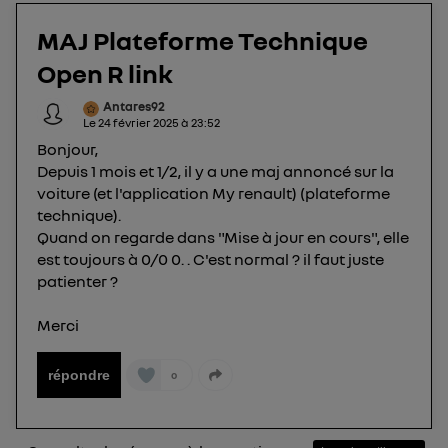
protection de vos données personnelles en vous
MAJ Plateforme Technique
offrant choix et contrôle.
Open R link
Elle utilise un identifiant créé par votre opérateur
télécom basé sur votre adresse IP et une référence
Antares92
de votre contrat internet (ex : votre numéro de
Le
24 février 2025
à
23:52
téléphone).
Bonjour,
L'identifiant est associé à votre connexion
Depuis 1 mois et 1/2, il y a une maj annoncé sur la
internet. Ainsi, toutes les personnes utilisant la
voiture (et l'application My renault) (plateforme
technique).
même connexion et ayant consenties se verront
Quand on regarde dans "Mise à jour en cours", elle
attribuer le même identifiant. En général :
est toujours à 0/0 0. . C'est normal ? il faut juste
Pour une
connexion foyer
(ex : Wi-Fi), la personnalisation sera basée
sur la navigation des membres du foyer ayant consentis.
patienter ?
Pour une
connexion mobile
, la personnalisation sera basée
uniquement sur la navigation de l'utilisateur du mobile.
Merci
Vous pouvez à tout moment retirer ce
consentement sur
le portail d’Utiq
("
répondre
0
") ou via la page « gérer Utiq » en bas de ce site.
Pour plus d'informations, veuillez consulter
la
Politique d'information sur les données