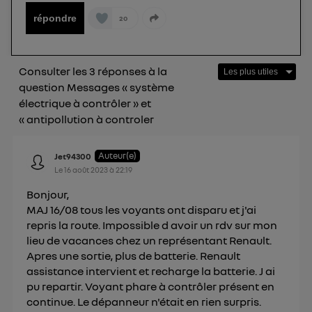
Pour une
connexion foyer
(ex : Wi-Fi), la personnalisation sera basée
répondre
20
sur la navigation des membres du foyer ayant consentis.
Pour une
connexion mobile
, la personnalisation sera basée
uniquement sur la navigation de l'utilisateur du mobile.
Vous pouvez à tout moment retirer ce
Consulter les 3 réponses à la
consentement sur
le portail d’Utiq
("
question Messages « système
") ou via la page « gérer Utiq » en bas de ce site.
électrique à contrôler » et
Pour plus d'informations, veuillez consulter
la
« antipollution à controler
Politique d'information sur les données
personnelles d'Utiq
.
Auteur(e)
Jet94300
Le
16 août 2023
à
22:19
Bonjour,
MAJ 16/08 tous les voyants ont disparu et j'ai
repris la route. Impossible d avoir un rdv sur mon
lieu de vacances chez un représentant Renault.
Apres une sortie, plus de batterie. Renault
assistance intervient et recharge la batterie. J ai
pu repartir. Voyant phare à contrôler présent en
continue. Le dépanneur n'était en rien surpris.