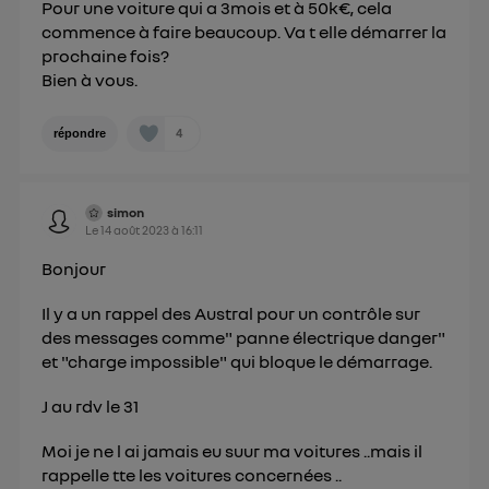
Pour une voiture qui a 3mois et à 50k€, cela
commence à faire beaucoup. Va t elle démarrer la
prochaine fois?
Bien à vous.
4
répondre
simon
Le
14 août 2023
à
16:11
Bonjour
Il y a un rappel des Austral pour un contrôle sur
des messages comme" panne électrique danger"
et "charge impossible" qui bloque le démarrage.
J au rdv le 31
Moi je ne l ai jamais eu suur ma voitures ..mais il
rappelle tte les voitures concernées ..