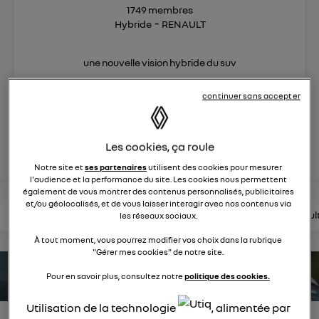
1749
membres
Hybride
RENAULT
une nouvelle vision hybride du suv
continuer sans accepter
posez une question
rejoignez
Les cookies, ça roule
Notre site et
ses partenaires
utilisent des cookies pour mesurer
l'audience et la performance du site. Les cookies nous permettent
également de vous montrer des contenus personnalisés, publicitaires
et/ou géolocalisés, et de vous laisser interagir avec nos contenus via
lire les questions
lire les articles
consultez la brochure
consul
les réseaux sociaux.
À tout moment, vous pourrez modifier vos choix dans la rubrique
"Gérer mes cookies" de notre site.
estimez votre autonomie
Pour en savoir plus, consultez notre
politique des cookies.
Utilisation de la technologie
, alimentée par