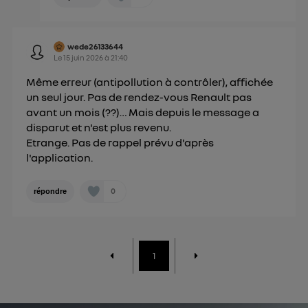
wede26133644
Le
15 juin 2026
à
21:40
Même erreur (antipollution à contrôler), affichée
un seul jour. Pas de rendez-vous Renault pas
avant un mois (??)… Mais depuis le message a
disparut et n'est plus revenu.
Etrange. Pas de rappel prévu d'après
l'application.
0
répondre
1