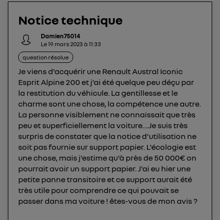
opérateur télécom participant
et que vous
consentez sur chaque site).
Notice technique
La technologie Utiq a été conçue pour la
Damien75014
protection de vos données personnelles en vous
Le
19 mars 2023
à
11:33
offrant choix et contrôle.
question résolue
Elle utilise un identifiant créé par votre opérateur
Je viens d'acquérir une Renault Austral Iconic
télécom basé sur votre adresse IP et une référence
Esprit Alpine 200 et j'ai été quelque peu déçu par
de votre contrat internet (ex : votre numéro de
la restitution du véhicule. La gentillesse et le
téléphone).
charme sont une chose, la compétence une autre.
L'identifiant est associé à votre connexion
La personne visiblement ne connaissait que très
internet. Ainsi, toutes les personnes utilisant la
peu et superficiellement la voiture….Je suis très
même connexion et ayant consenties se verront
surpris de constater que la notice d'utilisation ne
attribuer le même identifiant. En général :
soit pas fournie sur support papier. L'écologie est
Pour une
connexion foyer
(ex : Wi-Fi), la personnalisation sera basée
une chose, mais j'estime qu'à près de 50 000€ on
sur la navigation des membres du foyer ayant consentis.
pourrait avoir un support papier. J'ai eu hier une
Pour une
connexion mobile
, la personnalisation sera basée
petite panne transitoire et ce support aurait été
uniquement sur la navigation de l'utilisateur du mobile.
très utile pour comprendre ce qui pouvait se
Vous pouvez à tout moment retirer ce
passer dans ma voiture ! êtes-vous de mon avis ?
consentement sur
le portail d’Utiq
("
") ou via la page « gérer Utiq » en bas de ce site.