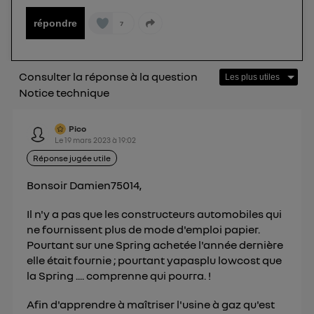
Pour plus d'informations, veuillez consulter
la
répondre
7
Politique d'information sur les données
personnelles d'Utiq
.
Consulter la réponse à la question
Notice technique
Pico
Le
19 mars 2023
à
19:02
Réponse jugée utile
Bonsoir Damien75014,
Il n'y a pas que les constructeurs automobiles qui
ne fournissent plus de mode d'emploi papier.
Pourtant sur une Spring achetée l'année dernière
elle était fournie ; pourtant yapasplu lowcost que
la Spring .... comprenne qui pourra. !
Afin d'apprendre à maîtriser l'usine à gaz qu'est