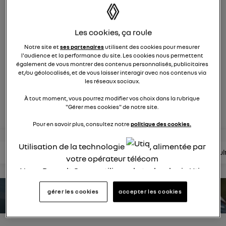
1749
membres
Hybride
RENAULT
Les cookies, ça roule
une nouvelle vision hybride du suv
Notre site et
ses partenaires
utilisent des cookies pour mesurer
l'audience et la performance du site. Les cookies nous permettent
également de vous montrer des contenus personnalisés, publicitaires
posez une question
et/ou géolocalisés, et de vous laisser interagir avec nos contenus via
les réseaux sociaux.
À tout moment, vous pourrez modifier vos choix dans la rubrique
rejoignez
"Gérer mes cookies" de notre site.
Pour en savoir plus, consultez notre
politique des cookies.
Utilisation de la technologie
, alimentée par
lire les questions
lire les articles
consultez la brochure
consul
votre opérateur télécom
Nous, Renault Group, utilisons la technologie Utiq
pour nos activités digitales (telles que décrites
gérer les cookies
accepter les cookies
dans cette notice de consentement) et liées à
estimez votre autonomie
votre navigation sur
nos site(s)
(seulement si vous
utilisez une connexion internet fournie par
un