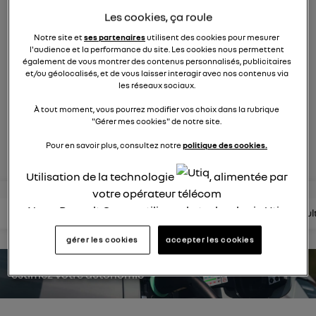
1748
membres
Les cookies, ça roule
Hybride
RENAULT
Notre site et
ses partenaires
utilisent des cookies pour mesurer
l'audience et la performance du site. Les cookies nous permettent
une nouvelle vision hybride du suv
également de vous montrer des contenus personnalisés, publicitaires
et/ou géolocalisés, et de vous laisser interagir avec nos contenus via
les réseaux sociaux.
posez une question
À tout moment, vous pourrez modifier vos choix dans la rubrique
"Gérer mes cookies" de notre site.
rejoignez
Pour en savoir plus, consultez notre
politique des cookies.
Utilisation de la technologie
, alimentée par
votre opérateur télécom
Nous, Renault Group, utilisons la technologie Utiq
lire les questions
lire les articles
consultez la brochure
consul
pour nos activités digitales (telles que décrites
gérer les cookies
accepter les cookies
dans cette notice de consentement) et liées à
votre navigation sur
nos site(s)
(seulement si vous
estimez votre autonomie
utilisez une connexion internet fournie par
un
opérateur télécom participant
et que vous
consentez sur chaque site).