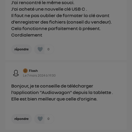
Politique d'information sur les données
J'ai rencontré le même souci.
personnelles d'Utiq
.
J'ai acheté une nouvelle clé USB C .
Il faut ne pas oublier de formater la clé avant
d'enregistrer des fichiers (conseil du vendeur).
Cela fonctionne parfaitement à présent.
Cordialement
0
répondre
Flash
Le
7 mars 2024
à
19:30
Bonjour, je te conseille de télécharger
l'application "Audiowagon" depuis la tablette .
Elle est bien meilleur que celle d'origine.
0
répondre