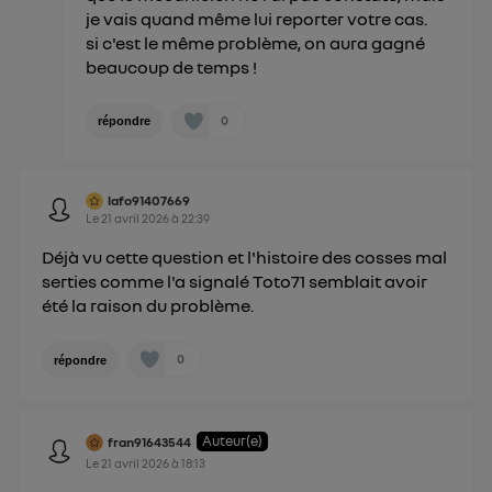
je vais quand même lui reporter votre cas.
si c'est le même problème, on aura gagné
beaucoup de temps !
0
répondre
lafo91407669
Le
21 avril 2026
à
22:39
Déjà vu cette question et l'histoire des cosses mal
serties comme l'a signalé Toto71 semblait avoir
été la raison du problème.
0
répondre
Auteur(e)
fran91643544
Le
21 avril 2026
à
18:13