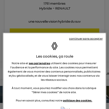
1751
membres
Hybride
RENAULT
une nouvelle vision hybride du suv
posez une question
continuer sans accepter
rejoignez
Les cookies, ça roule
Notre site et
ses partenaires
utilisent des cookies pour mesurer
l'audience et la performance du site. Les cookies nous permettent
également de vous montrer des contenus personnalisés, publicitaires
lire les questions
lire les articles
consultez la brochure
consul
et/ou géolocalisés, et de vous laisser interagir avec nos contenus via
les réseaux sociaux.
À tout moment, vous pourrez modifier vos choix dans la rubrique
"Gérer mes cookies" de notre site.
estimez votre autonomie
Pour en savoir plus, consultez notre
politique des cookies.