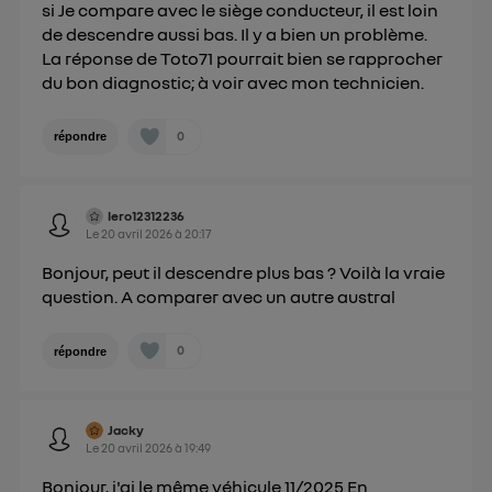
si Je compare avec le siège conducteur, il est loin
de descendre aussi bas. Il y a bien un problème.
La réponse de Toto71 pourrait bien se rapprocher
du bon diagnostic; à voir avec mon technicien.
0
répondre
lero12312236
Le
20 avril 2026
à
20:17
Bonjour, peut il descendre plus bas ? Voilà la vraie
question. A comparer avec un autre austral
0
répondre
Jacky
Le
20 avril 2026
à
19:49
Bonjour, j'ai le même véhicule 11/2025 En