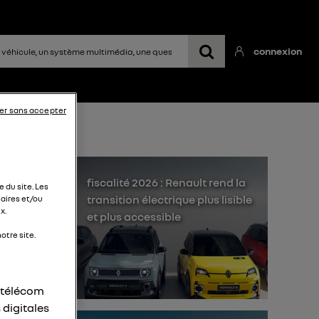
connexion
er sans accepter
fiscalité 2026 : Renault rend la
 du site. Les
transition électrique plus lisible
aires et/ou
x.
et plus accessible
otre site.
son
r télécom
 digitales