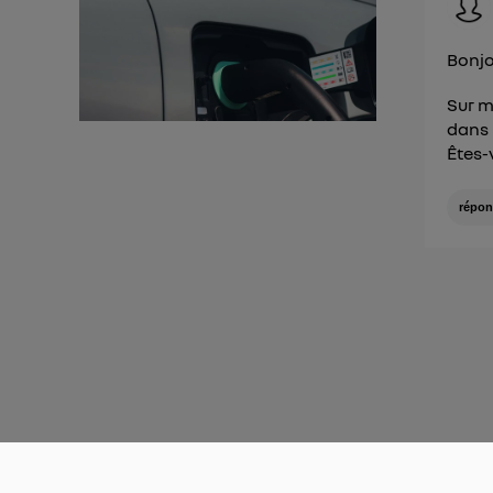
Bonjo
Sur m
dans 
Êtes-
répon