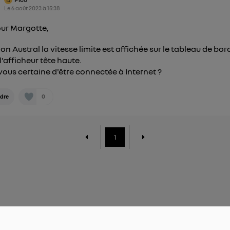
Le
6 août 2023
à
15:38
ur Margotte,
on Austral la vitesse limite est affichée sur le tableau de bor
l'afficheur tête haute.
vous certaine d'être connectée à Internet ?
0
dre
1