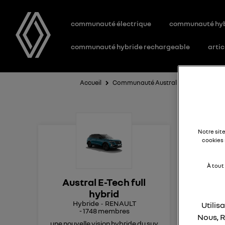
communauté électrique
communauté hy
communauté hybride rechargeable
artic
Accueil
Communauté Austral E-Tech full hybr
Af
Notre sit
cookies 
À tout
Tou
Austral E-Tech full
Pas
hybrid
adap
Hybride
RENAULT
Utilis
capt
-
1748
membres
Ave
Nous, R
une nouvelle vision hybride du suv