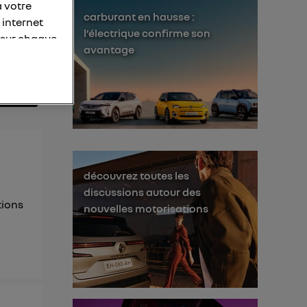
à votre
carburant en hausse :
 internet
l’électrique confirme son
 sur chaque
avantage
personnelles
otre adresse
éléphone).
s personnes
er le même
découvrez toutes les
membres du foyer
discussions autour des
tions
nouvelles motorisations
l'utilisateur du
 d’Utiq
("
ur plus
s données