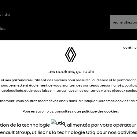
bride
les
continu
id
Questions/Réponses
Les cookies, ça roule
fichage de la vitesse
e et
ses partenaires
utilisent des cookies pour mesurer l'audience et la performance
nous permettent également de vous montrer des contenus personnalisés, publicit
Margotte
géolocalisés, et de vous laisser interagir avec nos contenus via les réseaux sociau
Le
6 août 2023
à
12:32
 moment, vous pourrez modifier vos choix dans la rubrique "Gérer mes cookies" de n
t à fait d'accord avec vous tous
 d'affichage vitesse sur mon austral,même avec régulateur
Pour en savoir plus, consultez notre
politique des cookies.
tatif c'est très désagréable , ma clio je l'ai , ma sœur l'a sur 
ation de la technologie
, alimentée par votre opérateu
ur , on l'avait sur l'arkana .
c Google
enault Group, utilisons la technologie Utiq pour nos activités