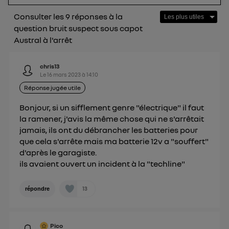
protection de vos données personnelles en vous
offrant choix et contrôle.
Consulter les 9 réponses à la
Elle utilise un identifiant créé par votre opérateur
question bruit suspect sous capot
télécom basé sur votre adresse IP et une référence
Austral à l'arrêt
de votre contrat internet (ex : votre numéro de
téléphone).
chris13
L'identifiant est associé à votre connexion
Le
16 mars 2023
à
14:10
internet. Ainsi, toutes les personnes utilisant la
Réponse jugée utile
même connexion et ayant consenties se verront
Bonjour, si un sifflement genre "électrique" il faut
attribuer le même identifiant. En général :
la ramener, j'avis la même chose qui ne s'arrêtait
Pour une
connexion foyer
(ex : Wi-Fi), la personnalisation sera basée
jamais, ils ont du débrancher les batteries pour
sur la navigation des membres du foyer ayant consentis.
que cela s'arrête mais ma batterie 12v a "souffert"
Pour une
connexion mobile
, la personnalisation sera basée
uniquement sur la navigation de l'utilisateur du mobile.
d'après le garagiste.
Vous pouvez à tout moment retirer ce
ils avaient ouvert un incident à la "techline"
consentement sur
le portail d’Utiq
("
") ou via la page « gérer Utiq » en bas de ce site.
13
répondre
Pour plus d'informations, veuillez consulter
la
Politique d'information sur les données
personnelles d'Utiq
.
Pico