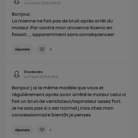
Le
16 mars 2023
à
09:05
Bonjour,
La mienne ne fait pas de bruit après arrêt du
moteur. Par contre mon ancienne Scenic en
faisait …. apparemment sans conséquences!
0
répondre
Doudoulex
Le
17 avril 2023
à
08:16
Bonjour j ai le même modèle que vous et
régulièrement après avoir arrêté le moteur celui ci
fait un bruit de ventilateur/aspirateur assez fort.
Je ne sais pas si c est normal j irais chez mon
concessionnaire bientôt je penses
6
répondre