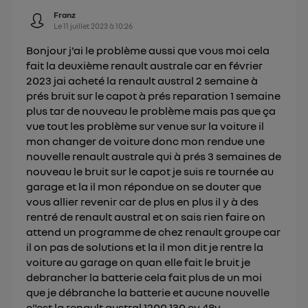
Franz
Le
11 juillet 2023
à
10:26
Bonjour j'ai le problème aussi que vous moi cela
fait la deuxième renault australe car en février
2023 jai acheté la renault austral 2 semaine à
prés bruit sur le capot à prés reparation 1 semaine
plus tar de nouveau le problème mais pas que ça
vue tout les problème sur venue sur la voiture il
mon changer de voiture donc mon rendue une
nouvelle renault australe qui à prés 3 semaines de
nouveau le bruit sur le capot je suis re tournée au
garage et la il mon répondue on se douter que
vous allier revenir car de plus en plus il y à des
rentré de renault austral et on sais rien faire on
attend un programme de chez renault groupe car
il on pas de solutions et la il mon dit je rentre la
voiture au garage on quan elle fait le bruit je
debrancher la batterie cela fait plus de un moi
que je débranche la batterie et aucune nouvelle
c"est la renault austral 1200 130 cv 48v