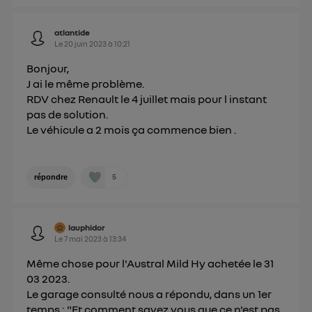
atlantide
Le
20 juin 2023
à
10:21
Bonjour,
J ai le même problème.
RDV chez Renault le 4 juillet mais pour l instant
pas de solution.
Le véhicule a 2 mois ça commence bien .
5
répondre
lauphidor
Le
7 mai 2023
à
13:34
Même chose pour l'Austral Mild Hy achetée le 31
03 2023.
Le garage consulté nous a répondu, dans un 1er
temps : "Et comment savez vous que ce n'est pas