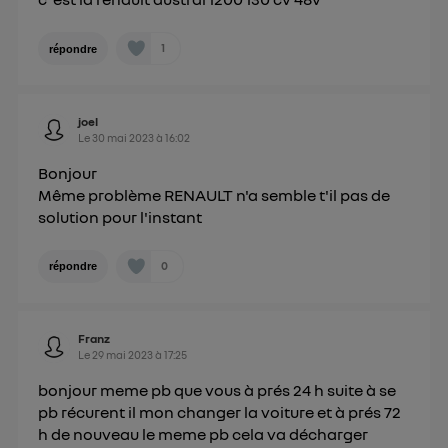
1
répondre
joel
Le
30 mai 2023
à
16:02
Bonjour
Même problème RENAULT n'a semble t'il pas de
solution pour l'instant
0
répondre
Franz
Le
29 mai 2023
à
17:25
bonjour meme pb que vous à prés 24 h suite à se
pb récurent il mon changer la voiture et à prés 72
h de nouveau le meme pb cela va décharger