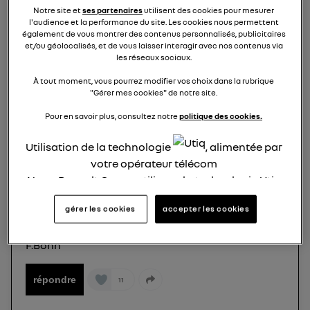
Notre site et
ses partenaires
utilisent des cookies pour mesurer
l'audience et la performance du site. Les cookies nous permettent
bruit suspect sous capot
également de vous montrer des contenus personnalisés, publicitaires
Austral à l'arrêt
et/ou géolocalisés, et de vous laisser interagir avec nos contenus via
les réseaux sociaux.
technor
À tout moment, vous pourrez modifier vos choix dans la rubrique
Le
15 mars 2023
à
16:26
"Gérer mes cookies" de notre site.
question résolue
Pour en savoir plus, consultez notre
politique des cookies.
Bonjour,
Moteur à l'arrêt et véhicule verrouillé , clef hors de
Utilisation de la technologie
, alimentée par
porté, dans mon garage mon Austral e-tech full
votre opérateur télécom
hybride 200ch acheté neuf et livré hier diffuse un
Nous, Renault Group, utilisons la technologie Utiq
bruit sous le capot .
pour nos activités digitales (telles que décrites
Contacté ce matin la concession me dit que cela
gérer les cookies
accepter les cookies
dans cette notice de consentement) et liées à
est normal...!
votre navigation sur
nos site(s)
(seulement si vous
Avez des infos sur le sujet ?
F.Bohn
utilisez une connexion internet fournie par
un
opérateur télécom participant
et que vous
consentez sur chaque site).
répondre
11
La technologie Utiq a été conçue pour la