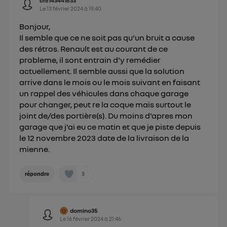
chri43441633
L'identifiant est associé à votre connexion
Le
13 février 2024
à
19:40
internet. Ainsi, toutes les personnes utilisant la
Bonjour,
même connexion et ayant consenties se verront
Il semble que ce ne soit pas qu'un bruit a cause
attribuer le même identifiant. En général :
des rétros. Renault est au courant de ce
Pour une
connexion foyer
(ex : Wi-Fi), la personnalisation sera basée
probleme, il sont entrain d'y remédier
sur la navigation des membres du foyer ayant consentis.
actuellement. Il semble aussi que la solution
Pour une
connexion mobile
, la personnalisation sera basée
uniquement sur la navigation de l'utilisateur du mobile.
arrive dans le mois ou le mois suivant en faisant
Vous pouvez à tout moment retirer ce
un rappel des véhicules dans chaque garage
pour changer, peut re la coque mais surtout le
consentement sur
le portail d’Utiq
("
joint de/des portière(s). Du moins d'apres mon
") ou via la page « gérer Utiq » en bas de ce site.
garage que j'ai eu ce matin et que je piste depuis
Pour plus d'informations, veuillez consulter
la
le 12 novembre 2023 date de la livraison de la
Politique d'information sur les données
mienne.
personnelles d'Utiq
.
3
répondre
domino35
Le
16 février 2024
à
21:46