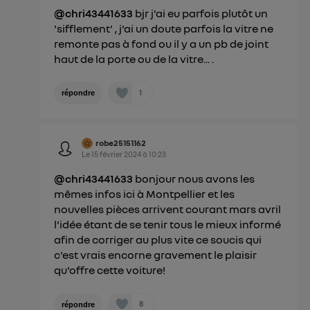
@chri43441633
bjr j'ai eu parfois plutôt un
'sifflement' , j'ai un doute parfois la vitre ne
remonte pas à fond ou il y a un pb de joint
haut de la porte ou de la vitre... .
1
répondre
robe25151162
Le
15 février 2024
à
10:23
@chri43441633
bonjour nous avons les
mêmes infos ici à Montpellier et les
nouvelles pièces arrivent courant mars avril
l'idée étant de se tenir tous le mieux informé
afin de corriger au plus vite ce soucis qui
c'est vrais encorne gravement le plaisir
qu'offre cette voiture!
8
répondre