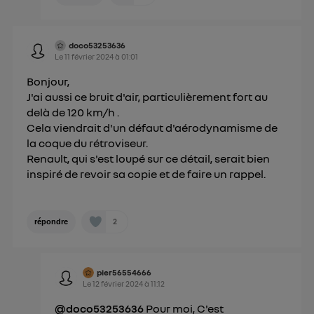
doco53253636
Le
11 février 2024
à
01:01
Bonjour,
J'ai aussi ce bruit d'air, particulièrement fort au
delà de 120 km/h .
Cela viendrait d'un défaut d'aérodynamisme de
la coque du rétroviseur.
Renault, qui s'est loupé sur ce détail, serait bien
inspiré de revoir sa copie et de faire un rappel.
2
répondre
pier56554666
Le
12 février 2024
à
11:12
@doco53253636
Pour moi, C'est