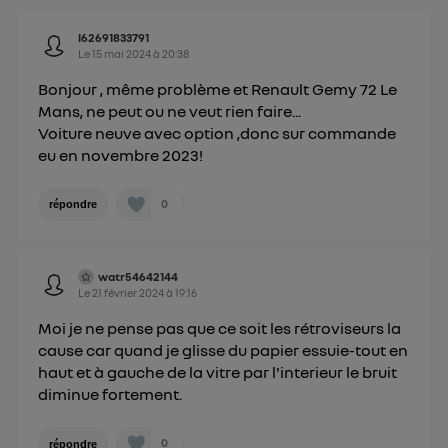
l62691833791
Le
15 mai 2024
à
20:38
Bonjour , même problème et Renault Gemy 72 Le
Mans, ne peut ou ne veut rien faire...
Voiture neuve avec option ,donc sur commande
eu en novembre 2023!
0
répondre
watr54642144
Le
21 février 2024
à
19:16
Moi je ne pense pas que ce soit les rétroviseurs la
cause car quand je glisse du papier essuie-tout en
haut et à gauche de la vitre par l'interieur le bruit
diminue fortement.
0
répondre