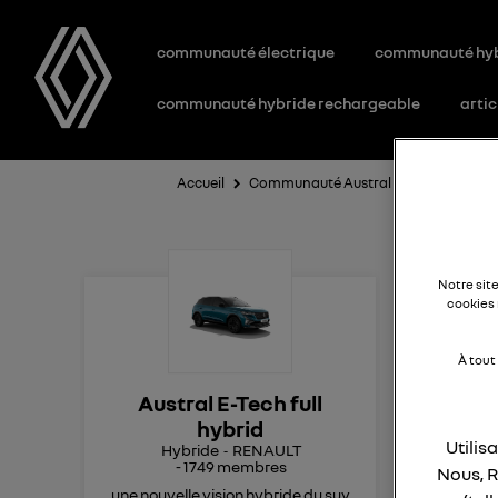
communauté électrique
communauté hy
communauté hybride rechargeable
artic
Accueil
Communauté Austral E-Tech full hybr
Op
Notre sit
cookies 
À tout
Bon
Austral E-Tech full
Pou
hybrid
Aust
Utilis
Hybride
RENAULT
Mer
-
1749
membres
Nous, R
mes
une nouvelle vision hybride du suv