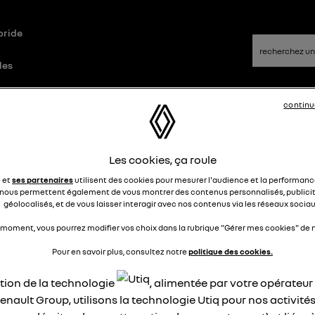
bride
les
continu
id
Questions/Réponses
Les cookies, ça roule
en R link : " com.alliance.mvi. 2j"
e et
ses partenaires
utilisent des cookies pour mesurer l'audience et la performance
nous permettent également de vous montrer des contenus personnalisés, publicit
géolocalisés, et de vous laisser interagir avec nos contenus via les réseaux sociau
Allain78114
Le
9 octobre 2023
à
12:28
 moment, vous pourrez modifier vos choix dans la rubrique "Gérer mes cookies" de n
jour,
Pour en savoir plus, consultez notre
politique des cookies.
rquoi lorsque je coupe le contact et cela depuis que j'ai mon
ral ,début juillet , apparait " com.alliance.mvi. 2j" ????
ation de la technologie
, alimentée par votre opérateu
ci de vos réponse et surtout comment faire disparaitre ce
enault Group, utilisons la technologie Utiq pour nos activités
sage.