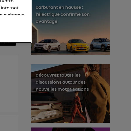
à votre
carburant en hausse :
 internet
l’électrique confirme son
 sur chaque
avantage
personnelles
otre adresse
éléphone).
s personnes
er le même
découvrez toutes les
membres du foyer
discussions autour des
l'utilisateur du
nouvelles motorisations
 d’Utiq
("
ur plus
s données