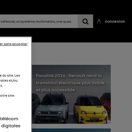
connexion
er sans accepter
fiscalité 2026 : Renault rend la
 du site. Les
aires et/ou
transition électrique plus lisible
x.
et plus accessible
otre site.
r télécom
 digitales