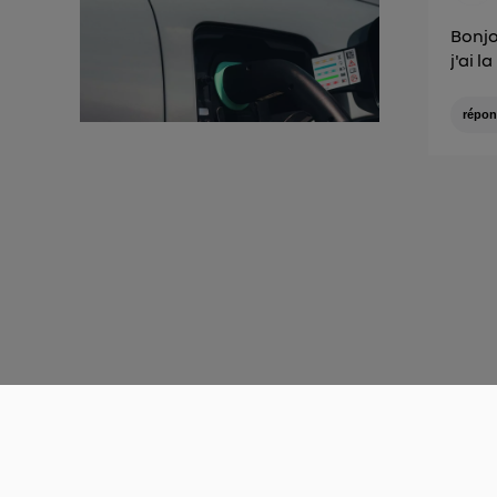
Bonjo
j'ai 
répon