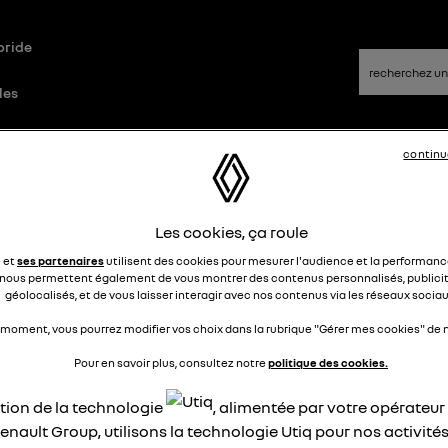
bride
les
continu
id
Questions/Réponses
Les cookies, ça roule
bleau des pressions pneus michel
e et
ses partenaires
utilisent des cookies pour mesurer l'audience et la performance
nous permettent également de vous montrer des contenus personnalisés, publicit
5/45 R20 Austral 160
géolocalisés, et de vous laisser interagir avec nos contenus via les réseaux sociau
 moment, vous pourrez modifier vos choix dans la rubrique "Gérer mes cookies" de n
31igor
Le
1 novembre 2024
à
15:25
Pour en savoir plus, consultez notre
politique des cookies.
stion résolue
ation de la technologie
, alimentée par votre opérateu
jour
lle est la pression des pneus michelin 235/45 R20 pour l'austr
enault Group, utilisons la technologie Utiq pour nos activités