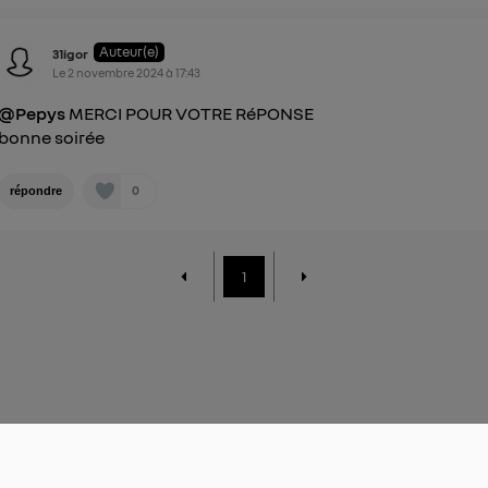
Auteur(e)
31igor
Le
2 novembre 2024
à
17:43
@Pepys
MERCI POUR VOTRE RéPONSE
bonne soirée
0
répondre
1