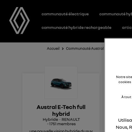
communauté électrique
communauté hy
communauté hybride rechargeable
artic
Accueil
Communauté Austral E-Tech full hybr
ta
Notre sit
cookies 
23
À tout
Austral E-Tech full
que
hybrid
Hybride
RENAULT
Utilis
bon
-
1751
membres
que
Nous, R
une nouvelle vision hybride du suv