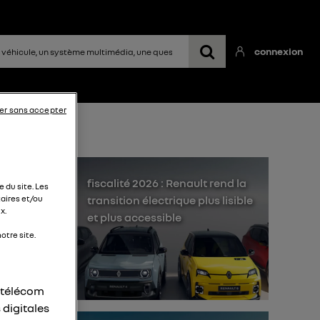
connexion
er sans accepter
in
fiscalité 2026 : Renault rend la
 du site. Les
transition électrique plus lisible
aires et/ou
x.
et plus accessible
otre site.
r télécom
al
 digitales