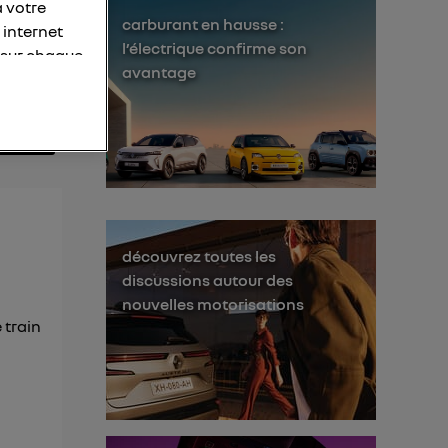
à votre
carburant en hausse :
 internet
l’électrique confirme son
 sur chaque
avantage
personnelles
otre adresse
éléphone).
s personnes
er le même
découvrez toutes les
membres du foyer
discussions autour des
l'utilisateur du
nouvelles motorisations
 train
 d’Utiq
("
ur plus
s données