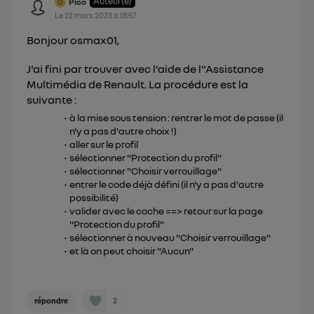
Auteur(e)
Pico
uniquement sur la navigation de l'utilisateur du mobile.
Le
22 mars 2023
à
18:57
Vous pouvez à tout moment retirer ce
Bonjour osmax01,
consentement sur
le portail d’Utiq
("
") ou via la page « gérer Utiq » en bas de ce site.
J'ai fini par trouver avec l'aide de l"Assistance
Pour plus d'informations, veuillez consulter
la
Multimédia de Renault. La procédure est la
Politique d'information sur les données
suivante :
personnelles d'Utiq
.
à la mise sous tension : rentrer le mot de passe (il
n'y a pas d'autre choix !)
aller sur le profil
sélectionner "Protection du profil"
sélectionner "Choisir verrouillage"
entrer le code déjà défini (il n'y a pas d'autre
possibilité)
valider avec le coche ==> retour sur la page
"Protection du profil"
sélectionner à nouveau "Choisir verrouillage"
et là on peut choisir "Aucun"
2
répondre