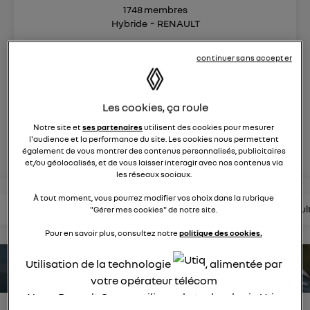
1748
membres
Hybride
RENAULT
continuer sans accepter
une nouvelle vision hybride du suv
posez une question
Les cookies, ça roule
Notre site et
ses partenaires
utilisent des cookies pour mesurer
l'audience et la performance du site. Les cookies nous permettent
rejoignez
également de vous montrer des contenus personnalisés, publicitaires
et/ou géolocalisés, et de vous laisser interagir avec nos contenus via
les réseaux sociaux.
À tout moment, vous pourrez modifier vos choix dans la rubrique
lire les questions
lire les articles
consultez la brochure
consul
"Gérer mes cookies" de notre site.
Pour en savoir plus, consultez notre
politique des cookies.
Utilisation de la technologie
, alimentée par
estimez votre autonomie
votre opérateur télécom
Nous, Renault Group, utilisons la technologie Utiq