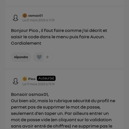
osmax01
Le
21 mars 2023
à
17:31
Bonjour Pico , il faut faire comme j'ai décrit et
saisir le code dans le menu puis faire Aucun.
Cordialement
0
répondre
Auteur(e)
Pico
Le
17 mars 2023
à
19:19
Bonsoir osmax01,
Oui bien sûr, mais la rubrique sécurité du profil ne
permet pas de supprimer le mot de passe,
seulement d'en taper un. Par ailleurs entrer un
mot de passe vide (en cliquant sur la validation
sans avoir entré de chiffres) ne supprime pas le