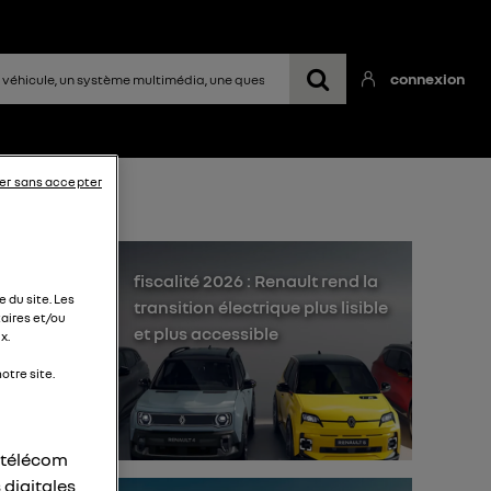
connexion
er sans accepter
à
fiscalité 2026 : Renault rend la
 du site. Les
transition électrique plus lisible
aires et/ou
et plus accessible
x.
otre site.
r télécom
 digitales