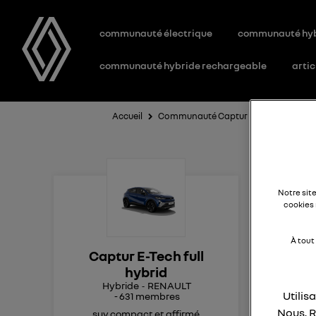
communauté électrique
communauté hy
communauté hybride rechargeable
artic
Accueil
Communauté Captur E-Tech full hybri
Re
Notre sit
co
cookies 
À tout
Captur E-Tech full
Bon
hybrid
Ave
Hybride
RENAULT
Utilis
-
631
membres
La 
Nous, R
con
suv compact et affirmé