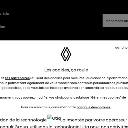
bride
les
d
Questions/Réponses
continu
Les cookies, ça roule
nault captur panne systeme elec 
e et
ses partenaires
utilisent des cookies pour mesurer l'audience et la performance
ntrler
nous permettent également de vous montrer des contenus personnalisés, publicit
géolocalisés, et de vous laisser interagir avec nos contenus via les réseaux sociau
SebH13
 moment, vous pourrez modifier vos choix dans la rubrique "Gérer mes cookies" de n
Le
21 février 2024
à
11:16
Pour en savoir plus, consultez notre
politique des cookies.
jour,
z vous déjà eu ce problème :
ation de la technologie
, alimentée par votre opérateu
voiture ne veut pas démarrer et affiche "système elec à
enault Group, utilisons la technologie Utiq pour nos activités
trôler"