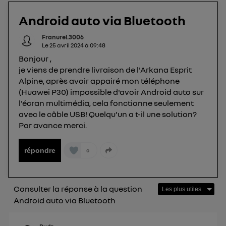
télécom basé sur votre adresse IP et une référence
Android auto via Bluetooth
de votre contrat internet (ex : votre numéro de
téléphone).
Franurel.3006
Le
25 avril 2024
à
09:48
L'identifiant est associé à votre connexion
Bonjour ,
internet. Ainsi, toutes les personnes utilisant la
je viens de prendre livraison de l'Arkana Esprit
même connexion et ayant consenties se verront
Alpine, après avoir appairé mon téléphone
attribuer le même identifiant. En général :
(Huawei P30) impossible d'avoir Android auto sur
Pour une
connexion foyer
(ex : Wi-Fi), la personnalisation sera basée
l'écran multimédia, cela fonctionne seulement
sur la navigation des membres du foyer ayant consentis.
Pour une
connexion mobile
, la personnalisation sera basée
avec le câble USB! Quelqu'un a t-il une solution?
uniquement sur la navigation de l'utilisateur du mobile.
Par avance merci.
Vous pouvez à tout moment retirer ce
consentement sur
le portail d’Utiq
("
répondre
0
") ou via la page « gérer Utiq » en bas de ce site.
Pour plus d'informations, veuillez consulter
la
Politique d'information sur les données
Consulter la réponse à la question
personnelles d'Utiq
.
Android auto via Bluetooth