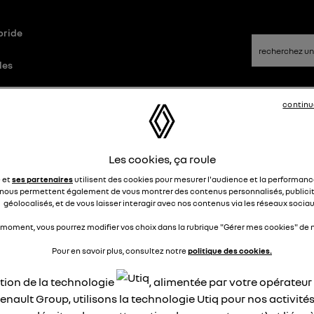
bride
les
continu
s/Réponses
Les cookies, ça roule
méra de recul
e et
ses partenaires
utilisent des cookies pour mesurer l'audience et la performance
nous permettent également de vous montrer des contenus personnalisés, publicit
géolocalisés, et de vous laisser interagir avec nos contenus via les réseaux sociau
Rico
Le
22 avril 2024
à
19:30
 moment, vous pourrez modifier vos choix dans la rubrique "Gérer mes cookies" de n
our ,
Pour en savoir plus, consultez notre
politique des cookies.
il possible d'ajouter une caméra de recul sur l'easy link de m
ur 2 qui n'en est pas équipé d'origine?
ation de la technologie
, alimentée par votre opérateu
ci
enault Group, utilisons la technologie Utiq pour nos activités
dialement