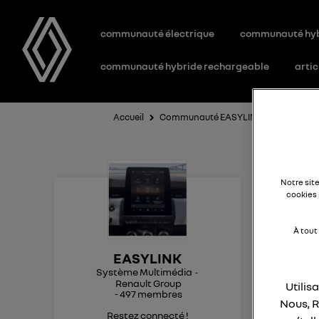
communauté électrique
communauté hy
communauté hybride rechargeable
artic
Accueil
Communauté EASYLINK
Question
Ca
Notre sit
cookies 
À tout
Bonj
EASYLINK
Est 
Système Multimédia
capt
Renault Group
Utilis
Mer
-
497
membres
Nous, R
Cor
Restez connecté !