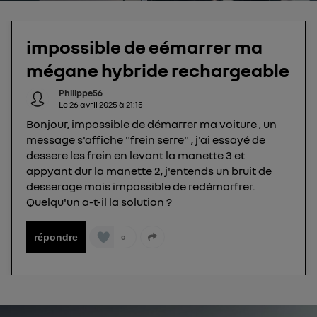
Elle utilise un identifiant créé par votre opérateur
télécom basé sur votre adresse IP et une référence
de votre contrat internet (ex : votre numéro de
impossible de eémarrer ma
téléphone).
mégane hybride rechargeable
L'identifiant est associé à votre connexion
internet. Ainsi, toutes les personnes utilisant la
Philippe56
même connexion et ayant consenties se verront
Le
26 avril 2025
à
21:15
attribuer le même identifiant. En général :
Bonjour, impossible de démarrer ma voiture , un
Pour une
connexion foyer
(ex : Wi-Fi), la personnalisation sera basée
message s'affiche "frein serre" , j'ai essayé de
sur la navigation des membres du foyer ayant consentis.
dessere les frein en levant la manette 3 et
Pour une
connexion mobile
, la personnalisation sera basée
appyant dur la manette 2, j'entends un bruit de
uniquement sur la navigation de l'utilisateur du mobile.
Vous pouvez à tout moment retirer ce
desserage mais impossible de redémarfrer.
Quelqu'un a-t-il la solution ?
consentement sur
le portail d’Utiq
("
") ou via la page « gérer Utiq » en bas de ce site.
répondre
0
Pour plus d'informations, veuillez consulter
la
Politique d'information sur les données
personnelles d'Utiq
.