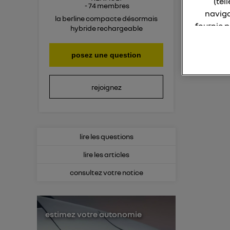
(tel
-
74
membres
naviga
la berline compacte désormais
fournie 
hybride rechargeable
La techno
posez une question
Elle util
IP et u
rejoignez
L'identi
utilisa
Pour une
lire les questions
Pour un
lire les articles
Vous 
consultez votre notice
d'infor
estimez votre autonomie