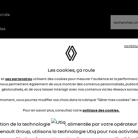
bride
les
continu
 E-Tech plug-in hybrid
Questions/Réponses
Les cookies, ça roule
m d'utilisateur
e et
ses partenaires
utilisent des cookies pour mesurer l'audience et la performance
nous permettent également de vous montrer des contenus personnalisés, publicit
géolocalisés, et de vous laisser interagir avec nos contenus via les réseaux sociau
Riri66
Le
13 août 2023
à
12:06
 moment, vous pourrez modifier vos choix dans la rubrique "Gérer mes cookies" de n
e me souviens plus du nom d'utilisateur que j'ai mis sur
Pour en savoir plus, consultez notre
politique des cookies.
pplication my Renault
ation de la technologie
, alimentée par votre opérateu
épondre
0
enault Group, utilisons la technologie Utiq pour nos activités