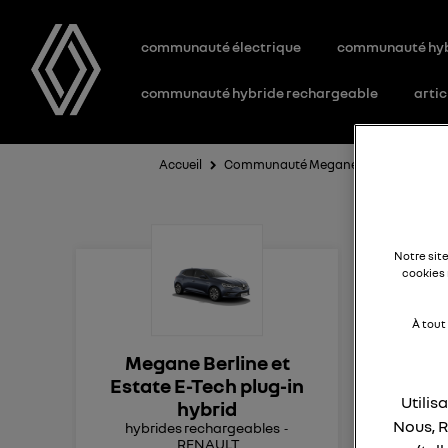
communauté électrique
communauté hy
communauté hybride rechargeable
artic
Accueil
Communauté Megane Berline et Estate
No
Notre sit
cookies 
À tout
Je n
Megane Berline et
l'a
Estate E-Tech plug-in
Utilis
hybrid
r
Nous, R
hybrides rechargeables
RENAULT