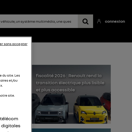
connexion
er sans accepter
fiscalité 2026 : Renault rend la
 du site. Les
aires et/ou
transition électrique plus lisible
x.
et plus accessible
otre site.
r télécom
 digitales