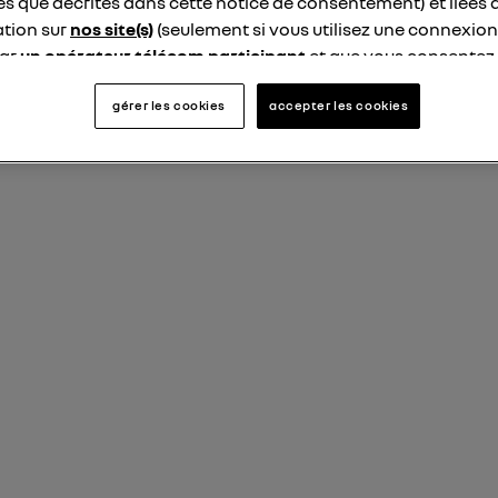
les que décrites dans cette notice de consentement) et liées 
tion sur
nos site(s)
(seulement si vous utilisez une connexion
par
un opérateur télécom participant
et que vous consentez
site).
logie Utiq a été conçue pour la protection de vos données 
gérer les cookies
accepter les cookies
en vous offrant choix et contrôle.
ise un identifiant créé par votre opérateur télécom basé sur v
ne référence de votre contrat internet (ex : votre numéro de t
fiant est associé à votre connexion internet. Ainsi, toutes le
nt la même connexion et ayant consenties se verront attribu
identifiant. En général :
connexion foyer
(ex : Wi-Fi), la personnalisation sera basée sur la navigation des 
ayant consentis.
e
connexion mobile
, la personnalisation sera basée uniquement sur la navigation de 
mobile.
pouvez à tout moment retirer ce consentement sur
le portail
") ou via la page « gérer Utiq » en bas de ce site. Po
mations, veuillez consulter
la Politique d'information sur le
personnelles d'Utiq
.