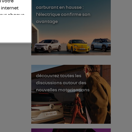
à votre
carburant en hausse :
 internet
l’électrique confirme son
 sur chaque
avantage
personnelles
otre adresse
éléphone).
s personnes
er le même
découvrez toutes les
membres du foyer
discussions autour des
l'utilisateur du
nouvelles motorisations
 d’Utiq
("
ur plus
s données