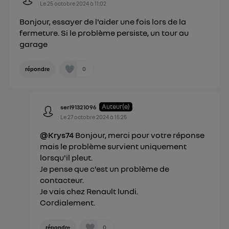
Politique d'information sur les données
Le
25 octobre 2024
à
11:02
personnelles d'Utiq
.
Bonjour, essayer de l'aider une fois lors de la
fermeture. Si le problème persiste, un tour au
garage
0
répondre
Auteur(e)
serl91321096
Le
27 octobre 2024
à
15:25
@Krys74
Bonjour, merci pour votre réponse
mais le problème survient uniquement
lorsqu'il pleut.
Je pense que c'est un problème de
contacteur.
Je vais chez Renault lundi.
Cordialement.
0
répondre