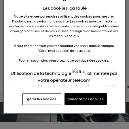
2120
membres
Les cookies, ça roule
électriques
RENAULT
Notre site et
ses partenaires
utilisent des cookies pour mesurer
l'audience et la performance du site. Les cookies nous permettent
nouvelle ère 100% électrique
également de vous montrer des contenus personnalisés, publicitaires
et/ou géolocalisés, et de vous laisser interagir avec nos contenus via
les réseaux sociaux.
posez une question
À tout moment, vous pourrez modifier vos choix dans la rubrique
"Gérer mes cookies" de notre site.
rejoignez
Pour en savoir plus, consultez notre
politique des cookies.
Utilisation de la technologie
, alimentée par
votre opérateur télécom
Nous, Renault Group, utilisons la technologie Utiq
lire les questions
lire les articles
consultez la brochure
consul
pour nos activités digitales (telles que décrites
gérer les cookies
accepter les cookies
dans cette notice de consentement) et liées à
votre navigation sur
nos site(s)
(seulement si vous
estimez votre autonomie
utilisez une connexion internet fournie par
un
opérateur télécom participant
et que vous
consentez sur chaque site).