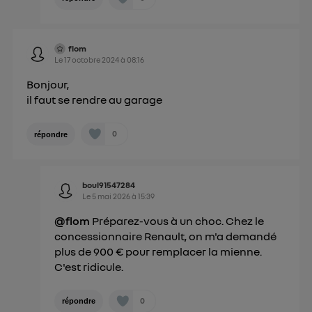
flom
Le
17 octobre 2024
à
08:16
Bonjour,
il faut se rendre au garage
0
répondre
boul91547284
Le
5 mai 2026
à
15:39
@flom
Préparez-vous à un choc. Chez le
concessionnaire Renault, on m'a demandé
plus de 900 € pour remplacer la mienne.
C'est ridicule.
0
répondre