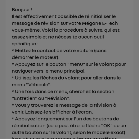
Pour plus d'informations, veuillez consulter
la
Bonjour !
Politique d'information sur les données
Il est effectivement possible de réinitialiser le
personnelles d'Utiq
.
message de révision sur votre Mégane E-Tech
vous-même. Voici la procédure à suivre, qui est
assez simple et ne nécessite aucun outil
spécifique :
* Mettez le contact de votre voiture (sans
démarrer le moteur).
* Appuyez sur le bouton "menu" sur le volant pour
naviguer vers le menu principal.
* Utilisez les flèches du volant pour aller dans le
menu "Véhicule".
* Une fois dans ce menu, cherchez la section
"Entretien" ou "Révision".
* Vous y trouverez le message de la révision à
venir. Laissez-le s'afficher à l'écran.
* Appuyez longuement sur l'un des boutons de
réinitialisation (cela peut être la flèche "OK" ou un
autre bouton sur le volant, selon le modèle exact)
jusqu'à ce que le message clignote et s'efface.