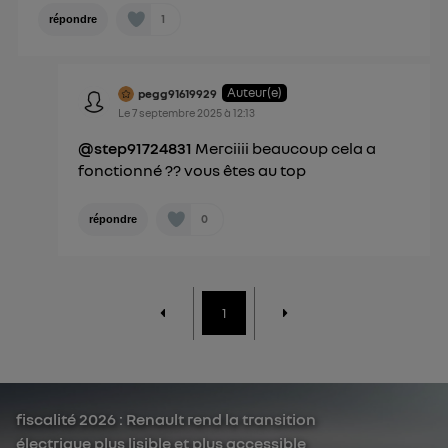
1
répondre
Auteur(e)
pegg91619929
Le
7 septembre 2025
à
12:13
@step91724831
Merciiii beaucoup cela a
fonctionné ?? vous êtes au top
0
répondre
1
fiscalité 2026 : Renault rend la transition
électrique plus lisible et plus accessible