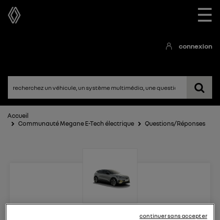
☰
connexion
Accueil
Communauté Megane E-Tech électrique
Questions/Réponses
Megane E-Tech électrique
continuer sans accepter