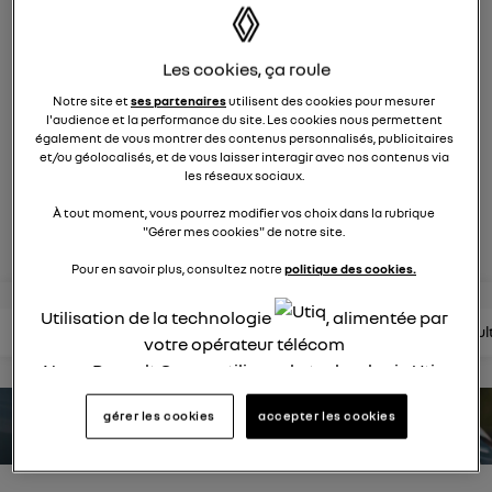
2122
membres
électriques
RENAULT
Les cookies, ça roule
nouvelle ère 100% électrique
Notre site et
ses partenaires
utilisent des cookies pour mesurer
l'audience et la performance du site. Les cookies nous permettent
également de vous montrer des contenus personnalisés, publicitaires
posez une question
et/ou géolocalisés, et de vous laisser interagir avec nos contenus via
les réseaux sociaux.
À tout moment, vous pourrez modifier vos choix dans la rubrique
rejoignez
"Gérer mes cookies" de notre site.
Pour en savoir plus, consultez notre
politique des cookies.
Utilisation de la technologie
, alimentée par
lire les questions
lire les articles
consultez la brochure
consul
votre opérateur télécom
Nous, Renault Group, utilisons la technologie Utiq
pour nos activités digitales (telles que décrites
gérer les cookies
accepter les cookies
dans cette notice de consentement) et liées à
estimez votre autonomie
votre navigation sur
nos site(s)
(seulement si vous
utilisez une connexion internet fournie par
un