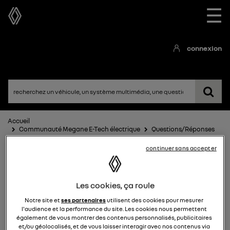
☰
connexion
Accueil
Communauté Megane E-Tech électrique
Questions/Réponses
continuer sans accepter
Les cookies, ça roule
Notre site et
ses partenaires
utilisent des cookies pour mesurer
l'audience et la performance du site. Les cookies nous permettent
Megane E-Tech électrique
également de vous montrer des contenus personnalisés, publicitaires
et/ou géolocalisés, et de vous laisser interagir avec nos contenus via