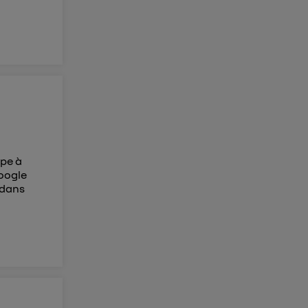
mpe à
google
 dans