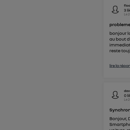
flo
3
li
Pour une
Le
2
Pour un
probleme
Vous 
bonjour l
au bout d
immediat 
d'infor
reste touj
lire la répo
dav
0
l
Le
2
Synchroni
Bonjour, 
Smartphon