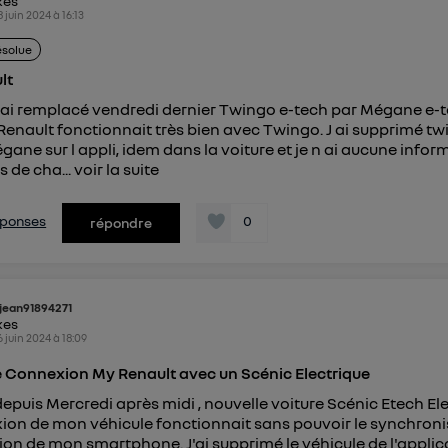
kes
8 juin 2024
à
16:13
ésolue
lt
j ai remplacé vendredi dernier Twingo e-tech par Mégane e-
Renault fonctionnait très bien avec Twingo. J ai supprimé tw
gane sur l appli, idem dans la voiture et je n ai aucune infor
as de cha...
voir la suite
réponses
0
répondre
jean91894271
kes
6 juin 2024
à
18:09
 Connexion My Renault avec un Scénic Electrique
depuis Mercredi après midi , nouvelle voiture Scénic Etech El
ion de mon véhicule fonctionnait sans pouvoir le synchroni
tion de mon smartphone. J'ai supprimé le véhicule de l'applic