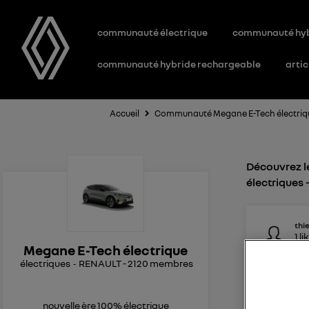
communauté électrique
communauté hy
communauté hybride rechargeable
artic
Accueil
Communauté Megane E-Tech électriq
Découvrez le
électriques
thi
1
li
Le
2
Megane E-Tech électrique
électriques
RENAULT
-
2120
membres
Chargeur
Bonjour J
recharger
nouvelle ère 100% électrique