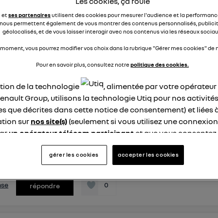
Les cookies, ça roule
aller un chargeur compatible est possible ? en vous remerci
ponse
e et
ses partenaires
utilisent des cookies pour mesurer l'audience et la performance
nous permettent également de vous montrer des contenus personnalisés, publicit
géolocalisés, et de vous laisser interagir avec nos contenus via les réseaux sociau
nse
1
répondre
 moment, vous pourrez modifier vos choix dans la rubrique "Gérer mes cookies" de n
Pour en savoir plus, consultez notre
politique des cookies.
y91486208
ation de la technologie
, alimentée par votre opérateu
ike
enault Group, utilisons la technologie Utiq pour nos activités
0 juin 2024
à
23:00
les que décrites dans cette notice de consentement) et liées 
on charge sur Google maps
tion sur
nos site(s)
(seulement si vous utilisez une connexion
Normalement lorsque j'utilise Google maps dans ma Megane
par
un opérateur télécom participant
et que vous consentez
ouvoir voir l'autonomie du véhicule à l'arrivée et les proposit
site).
ur l'itinéraire, sauf que dans mon cas cela n'apparaît pas ....
logie Utiq a été conçue pour la protection de vos données 
gérer les cookies
accepter les cookies
oblème vien...
voir la suite
en vous offrant choix et contrôle.
ise un identifiant créé par votre opérateur télécom basé sur v
nse
0
répondre
ne référence de votre contrat internet (ex : votre numéro de t
fiant est associé à votre connexion internet. Ainsi, toutes le
nt la même connexion et ayant consenties se verront attribu