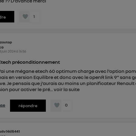
ée ?? D'avance merci
1
dre
zoutop
ike
8 juin 2024
à
16:56
tech préconditionnement
 J'ai une mégane etech 60 optimum charge avec l'option po
ais en version Equilibre et donc avec le openR link 9" sans 
e. Je pensais que j'aurais au moins un planificateur Renault
ion pour activer le pré...
voir la suite
nse
0
répondre
oliv14615441