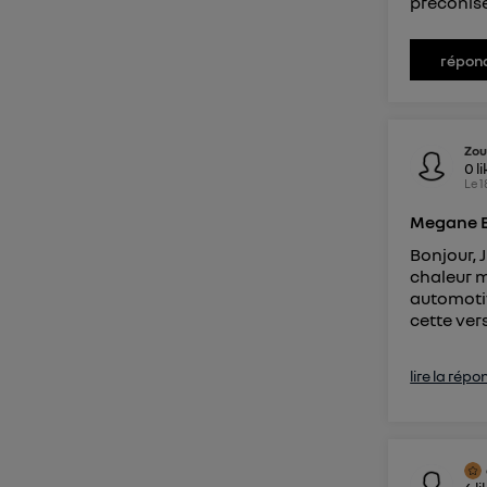
préconis
répon
Zou
0
l
Le
1
Megane E
Bonjour,
chaleur m
automotiv
cette vers
lire la répo