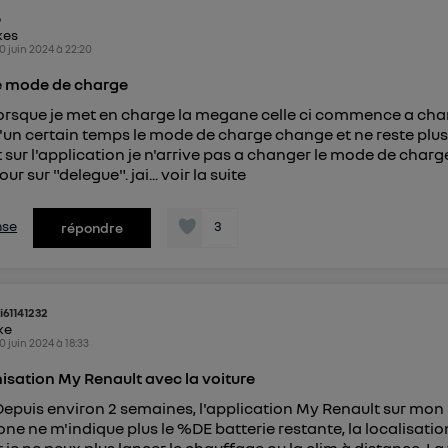
identifiant. En général :
o
kes
connexion foyer
(ex : Wi-Fi), la personnalisation sera basée sur la navigation des 
0 juin 2024
à
22:20
ayant consentis.
e
connexion mobile
, la personnalisation sera basée uniquement sur la navigation de 
 mode de charge
mobile.
pouvez à tout moment retirer ce consentement sur
le portail
orsque je met en charge la megane celle ci commence a ch
'un certain temps le mode de charge change et ne reste plus
") ou via la page « gérer Utiq » en bas de ce site. Po
sur l'application je n'arrive pas a changer le mode de charge
mations, veuillez consulter
la Politique d'information sur le
our sur "delegue". jai...
voir la suite
personnelles d'Utiq
.
nse
3
répondre
i61141232
ike
0 juin 2024
à
18:33
sation My Renault avec la voiture
Depuis environ 2 semaines, l'application My Renault sur mon
e ne m'indique plus le %DE batterie restante, la localisatio