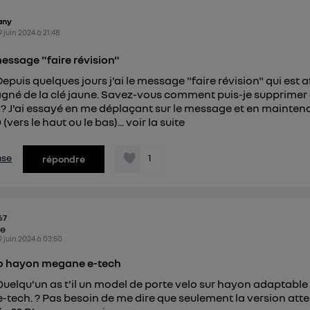
any
9 juin 2024
à
21:48
essage "faire révision"
Depuis quelques jours j'ai le message "faire révision" qui est a
né de la clé jaune. Savez-vous comment puis-je supprimer
 J'ai essayé en me déplaçant sur le message et en maintena
(vers le haut ou le bas)...
voir la suite
nse
1
répondre
67
ke
9 juin 2024
à
03:50
lo hayon megane e-tech
Quelqu'un as t'il un model de porte velo sur hayon adaptable
tech. ? Pas besoin de me dire que seulement la version atte