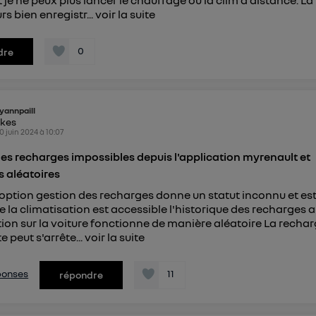
t je ne peux plus lancer le chauffage ou la clim à distance. La
rs bien enregistr...
voir la suite
0
dre
yannpaill
ikes
0 juin 2024
à
10:07
es recharges impossibles depuis l'application myrenault et
 aléatoires
option gestion des recharges donne un statut inconnu et est 
e la climatisation est accessible l'historique des recharges a
tion sur la voiture fonctionne de manière aléatoire La recha
 peut s'arrête...
voir la suite
éponses
11
répondre