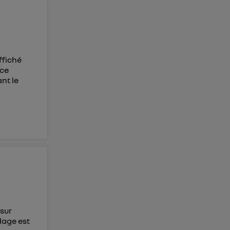
ffiché
 ce
nt le
 sur
lage est