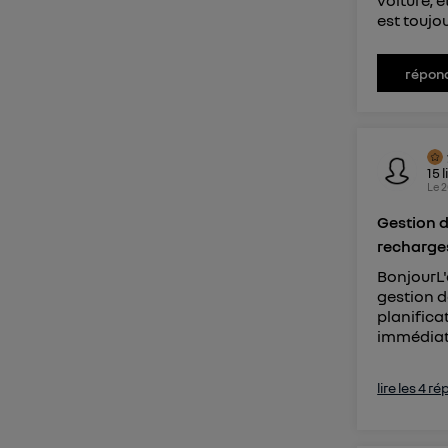
voiture, e
est toujou
répon
15
l
Le
2
Gestion d
recharges
BonjourL'
gestion d
planifica
immédiate
lire les 4 r