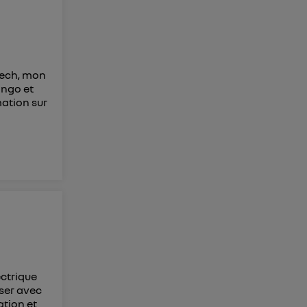
tech, mon
ingo et
mation sur
ectrique
ser avec
ation et