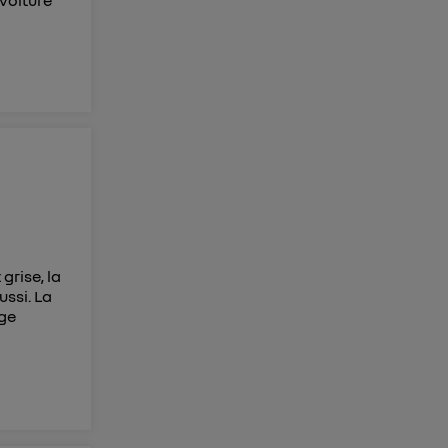
 voiture
grise, la
ussi. La
rge