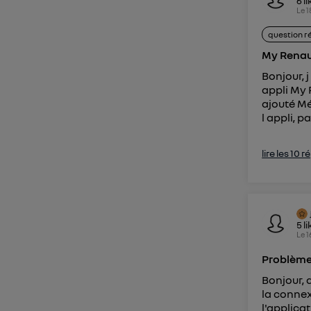
6
li
Le
1
question r
My Renau
Bonjour, 
appli My 
ajouté Mé
l appli, p
lire les 10 
5
li
Le
1
Problème
Bonjour, 
la connex
l'applica