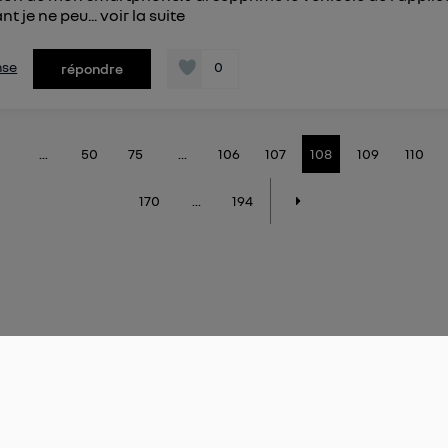
t je ne peu...
voir la suite
nse
0
répondre
...
50
75
...
106
107
108
109
110
170
...
194