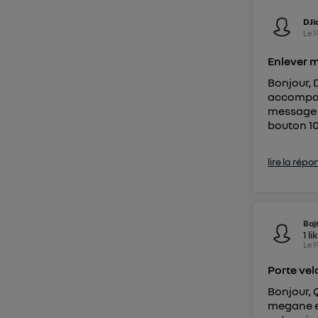
DJi
Le
1
Enlever m
Bonjour, 
accompag
message ?
bouton 10 
lire la répo
Baj
1
li
Le
1
Porte ve
Bonjour, 
megane e-