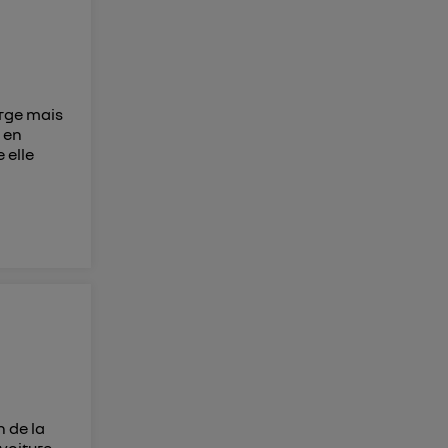
membres du foyer
l'utilisateur du
 d’Utiq
("
arge mais
 en
ur plus
 elle
s données
n de la