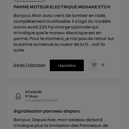
PANNE MOTEUR ELECTRIQUE MEGANE ETCH
Bonjour, Mon auto vient de tomber en rade,
complètement inutilisable. Il s'agit du modèle
iconic ev60 220 hp charge optimale qui
m'indique que le moteur électrique est en
panne. Pour le moment, je n'ai pas de retour sur
la panne survenue au coeur de la D...
voir la
suite
lire les 7 réponses
5
répondre
Afredo333
91
likes
Le
11 juillet 2023
à
11:45
Signalisation panneau disparu
Bonjour, Depuis hier, mon tableau de bord
n'indique plus la limitation des Panneaux de