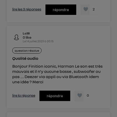
lire les 3 réponses
2
répondre
Lo38
0
like
Le
14 juillet 2023
à
00:15
question résolue
Qualité audio
Bonjour Finition iconic, Harman Le son est très
mauvais et il n'y aucune basse , subwoofer ou
pas …. Deezer via appli ou via Bluetooth idem
une idée ? Merci
lire la réponse
0
répondre