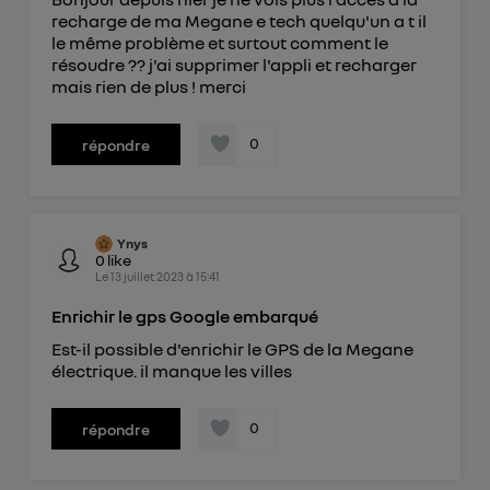
recharge de ma Megane e tech quelqu'un a t il
le même problème et surtout comment le
résoudre ?? j'ai supprimer l'appli et recharger
mais rien de plus ! merci
0
répondre
Ynys
0
like
Le
13 juillet 2023
à
15:41
Enrichir le gps Google embarqué
Est-il possible d'enrichir le GPS de la Megane
électrique. il manque les villes
0
répondre