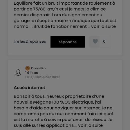
télécom basé sur votre adresse IP et une référence
Equilibre fait un bruit important de roulement à
de votre contrat internet (ex : votre numéro de
partir de 75/80 km/h et si je mets la clim ce
dernier disparait. Lors du signalement au
téléphone).
garage le réceptionnaire m'indique que tout est
L'identifiant est associé à votre connexion
normal… Bruit de fonctionnement ...
voir la suite
internet. Ainsi, toutes les personnes utilisant la
même connexion et ayant consenties se verront
lire les 2 réponses
0
répondre
attribuer le même identifiant. En général :
Pour une
connexion foyer
(ex : Wi-Fi), la personnalisation sera basée
sur la navigation des membres du foyer ayant consentis.
Pour une
connexion mobile
, la personnalisation sera basée
uniquement sur la navigation de l'utilisateur du mobile.
Concitto
Vous pouvez à tout moment retirer ce
14
likes
consentement sur
le portail d’Utiq
("
Le
14 juillet 2023
à
00:42
") ou via la page « gérer Utiq » en bas de ce site.
Accès internet
Pour plus d'informations, veuillez consulter
la
Bonsoir à tous, heureux propriétaire d'une
Politique d'information sur les données
nouvelle Mégane 100 %C3 électrique, j'ai
personnelles d'Utiq
.
besoin d'aide pour naviguer sur internet. Je ne
comprends pas du tout comment faire et quel
est la marche à suivre pour avoir du réseau. Je
suis allé sur les applications,...
voir la suite