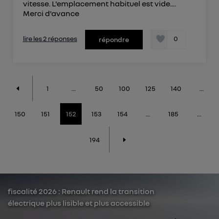
vitesse. L'emplacement habituel est vide....
Merci d'avance
lire les 2 réponses
0
répondre
1
...
50
100
125
140
...
150
151
152
153
154
...
185
...
194
fiscalité 2026 : Renault rend la transition
électrique plus lisible et plus accessible