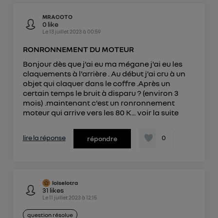
MRACOTO
0
like
Le
13 juillet 2023
à
00:59
RONRONNEMENT DU MOTEUR
Bonjour dès que j'ai eu ma mégane j'ai eu les
claquements à l'arrière . Au début j'ai cru à un
objet qui claquer dans le coffre .Après un
certain temps le bruit à disparu ? (environ 3
mois) .maintenant c'est un ronronnement
moteur qui arrive vers les 80 K...
voir la suite
lire la réponse
0
répondre
loiselotra
31
likes
Le
11 juillet 2023
à
12:15
question résolue