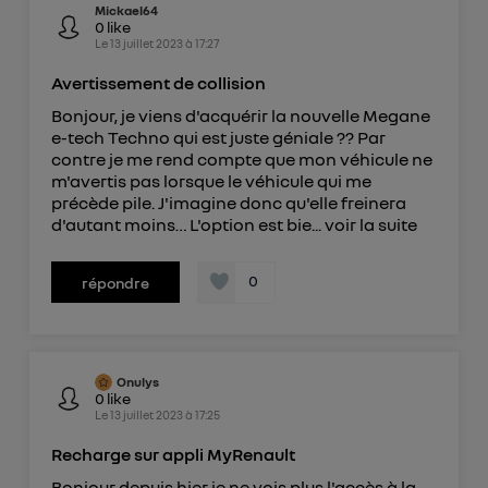
Mickael64
0
like
Le
13 juillet 2023
à
17:27
Avertissement de collision
Bonjour, je viens d'acquérir la nouvelle Megane
e-tech Techno qui est juste géniale ?? Par
contre je me rend compte que mon véhicule ne
m'avertis pas lorsque le véhicule qui me
précède pile. J'imagine donc qu'elle freinera
d'autant moins… L'option est bie...
voir la suite
0
répondre
Onulys
0
like
Le
13 juillet 2023
à
17:25
Recharge sur appli MyRenault
Bonjour depuis hier je ne vois plus l'accès à la