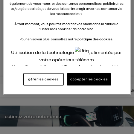
également de vous montrer des contenus personnalisés, publicitaires
2120
membres
et/ou géolocalisés, et de vous laisser interagir avec nos contenus via
électriques
RENAULT
les réseaux sociaux.
À tout moment, vous pourrez modifier vos choix dans la rubrique
nouvelle ère 100% électrique
"Gérer mes cookies" de notre site.
Pour en savoir plus, consultez notre
politique des cookies.
posez une question
Utilisation de la technologie
, alimentée par
votre opérateur télécom
rejoignez
Nous, Renault Group, utilisons la technologie Utiq
pour nos activités digitales (telles que décrites
gérer les cookies
accepter les cookies
dans cette notice de consentement) et liées à
votre navigation sur
nos site(s)
(seulement si vous
lire les questions
lire les articles
consultez la brochure
consul
utilisez une connexion internet fournie par
un
opérateur télécom participant
et que vous
consentez sur chaque site).
estimez votre autonomie
La technologie Utiq a été conçue pour la
protection de vos données personnelles en vous
offrant choix et contrôle.