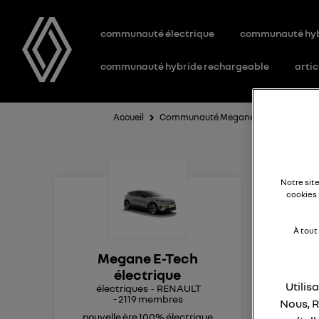
communauté électrique
communauté hy
communauté hybride rechargeable
artic
Accueil
Communauté Megane E-Tech électriq
ap
Notre sit
cookies 
À tout
Bon
Megane E-Tech
Dep
électrique
app
Utilis
électriques
RENAULT
rée
-
2119
membres
Nous, R
J'ai
nouvelle ère 100% électrique