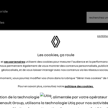
bride
les
continu
ue
Questions/Réponses
Les cookies, ça roule
plication My Renault
e et
ses partenaires
utilisent des cookies pour mesurer l'audience et la performance
nous permettent également de vous montrer des contenus personnalisés, publicit
géolocalisés, et de vous laisser interagir avec nos contenus via les réseaux sociau
JFD
Le
27 janvier 2026
à
16:52
 moment, vous pourrez modifier vos choix dans la rubrique "Gérer mes cookies" de n
jour,
Pour en savoir plus, consultez notre
politique des cookies.
uis quelques temps je n'arrive plus à me connecter à mon
lication (smartphone): Désolé une erreur est survenue, veuill
ation de la technologie
, alimentée par votre opérateu
ssayer.
enault Group, utilisons la technologie Utiq pour nos activités
 désinstallé puis réinstallé: idem.