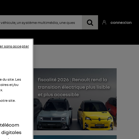
connexion
er sans accepter
fiscalité 2026 : Renault rend la
 du site. Les
aires et/ou
transition électrique plus lisible
x.
et plus accessible
otre site.
ez
r télécom
 digitales