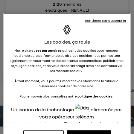
2120
membres
électriques
RENAULT
continuer sans accepter
nouvelle ère 100% électrique
Les cookies, ça roule
posez une question
Notre site et
ses partenaires
utilisent des cookies pour mesurer
l'audience et la performance du site. Les cookies nous permettent
rejoignez
également de vous montrer des contenus personnalisés, publicitaires
et/ou géolocalisés, et de vous laisser interagir avec nos contenus via
les réseaux sociaux.
À tout moment, vous pourrez modifier vos choix dans la rubrique
"Gérer mes cookies" de notre site.
lire les questions
lire les articles
consultez la brochure
consul
Pour en savoir plus, consultez notre
politique des cookies.
Utilisation de la technologie
, alimentée par
estimez votre autonomie
votre opérateur télécom
Nous, Renault Group, utilisons la technologie Utiq
pour nos activités digitales (telles que décrites