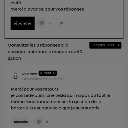
ev40 .
Vous pouvez à tout moment retirer ce
merci d avance pour vos réponses
consentement sur
le portail d’Utiq
("
") ou via la page « gérer Utiq » en bas de ce site.
répondre
0
Pour plus d'informations, veuillez consulter
la
Politique d'information sur les données
personnelles d'Utiq
.
Consulter les 3 réponses à la
question autonomie megane ev 60
220ch
Auteur(e)
pgerome
Le
24 novembre 2022
à
17:39
Merci pour vos retours
je possède aussi une tesla qui n a pas du tout le
même fonctionnement sur la gestion de la
batterie. C est pour cela que je suis surpris
0
répondre