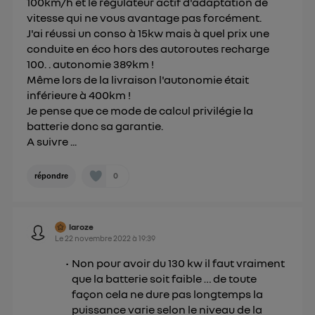
100km/h et le régulateur actif d'adaptation de
vitesse qui ne vous avantage pas forcément.
J'ai réussi un conso à 15kw mais à quel prix une
conduite en éco hors des autoroutes recharge
100. . autonomie 389km !
Même lors de la livraison l'autonomie était
inférieure à 400km !
Je pense que ce mode de calcul privilégie la
batterie donc sa garantie.
A suivre ...
0
répondre
laroze
Le
22 novembre 2022
à
19:39
Non pour avoir du 130 kw il faut vraiment
que la batterie soit faible … de toute
façon cela ne dure pas longtemps la
puissance varie selon le niveau de la