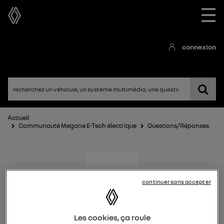
☰
connexion
Accueil
Communauté Megane E-Tech électrique
Questions/Réponses
continuer sans accepter
Megane E-Tech électrique
Les cookies, ça roule