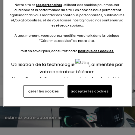
2120
membres
Notre site et
ses partenaires
utilisent des cookies pour mesurer
électriques
RENAULT
l'audience et la performance du site. Les cookies nous permettent
également de vous montrer des contenus personnalisés, publicitaires
et/ou géolocalisés, et de vous laisser interagir avec nos contenus via
les réseaux sociaux.
nouvelle ère 100% électrique
À tout moment, vous pourrez modifier vos choix dans la rubrique
"Gérer mes cookies" de notre site.
posez une question
Pour en savoir plus, consultez notre
politique des cookies.
rejoignez
Utilisation de la technologie
, alimentée par
votre opérateur télécom
Nous, Renault Group, utilisons la technologie Utiq
pour nos activités digitales (telles que décrites
lire les questions
lire les articles
consultez la brochure
consul
gérer les cookies
accepter les cookies
dans cette notice de consentement) et liées à
votre navigation sur
nos site(s)
(seulement si vous
utilisez une connexion internet fournie par
un
opérateur télécom participant
et que vous
estimez votre autonomie
consentez sur chaque site).
La technologie Utiq a été conçue pour la