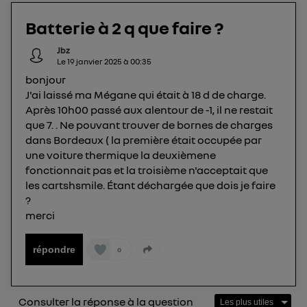
protection de vos données personnelles en vous
offrant choix et contrôle.
Batterie à 2 q que faire ?
Elle utilise un identifiant créé par votre opérateur
Jbz
télécom basé sur votre adresse IP et une référence
Le
19 janvier 2025
à
00:35
de votre contrat internet (ex : votre numéro de
bonjour
téléphone).
J'ai laissé ma Mégane qui était à 18 d de charge.
L'identifiant est associé à votre connexion
Après 10h00 passé aux alentour de -1, il ne restait
internet. Ainsi, toutes les personnes utilisant la
que 7. . Ne pouvant trouver de bornes de charges
même connexion et ayant consenties se verront
dans Bordeaux ( la première était occupée par
attribuer le même identifiant. En général :
une voiture thermique la deuxièmene
Pour une
connexion foyer
(ex : Wi-Fi), la personnalisation sera basée
fonctionnait pas et la troisième n'acceptait que
sur la navigation des membres du foyer ayant consentis.
les cartshsmile. Étant déchargée que dois je faire
Pour une
connexion mobile
, la personnalisation sera basée
?
uniquement sur la navigation de l'utilisateur du mobile.
Vous pouvez à tout moment retirer ce
merci
consentement sur
le portail d’Utiq
("
répondre
") ou via la page « gérer Utiq » en bas de ce site.
0
Pour plus d'informations, veuillez consulter
la
Politique d'information sur les données
personnelles d'Utiq
.
Consulter la réponse à la question