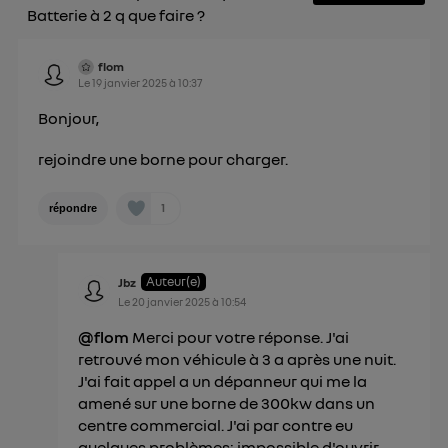
Batterie à 2 q que faire ?
flom
Le
19 janvier 2025
à
10:37
Bonjour,
rejoindre une borne pour charger.
1
répondre
Auteur(e)
Jbz
Le
20 janvier 2025
à
10:54
@flom
Merci pour votre réponse. J'ai
retrouvé mon véhicule à 3 a après une nuit.
J'ai fait appel a un dépanneur qui me la
amené sur une borne de 300kw dans un
centre commercial. J'ai par contre eu
quelques problèmes: impossible d'ouvrir