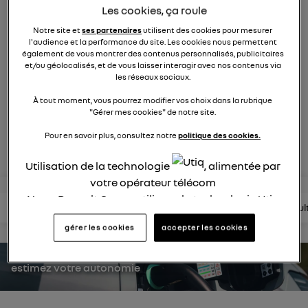
Les cookies, ça roule
2120
membres
électriques
RENAULT
Notre site et
ses partenaires
utilisent des cookies pour mesurer
l'audience et la performance du site. Les cookies nous permettent
également de vous montrer des contenus personnalisés, publicitaires
nouvelle ère 100% électrique
et/ou géolocalisés, et de vous laisser interagir avec nos contenus via
les réseaux sociaux.
posez une question
À tout moment, vous pourrez modifier vos choix dans la rubrique
"Gérer mes cookies" de notre site.
Pour en savoir plus, consultez notre
politique des cookies.
rejoignez
Utilisation de la technologie
, alimentée par
votre opérateur télécom
Nous, Renault Group, utilisons la technologie Utiq
lire les questions
lire les articles
consultez la brochure
consul
pour nos activités digitales (telles que décrites
gérer les cookies
accepter les cookies
dans cette notice de consentement) et liées à
votre navigation sur
nos site(s)
(seulement si vous
utilisez une connexion internet fournie par
un
estimez votre autonomie
opérateur télécom participant
et que vous
consentez sur chaque site).