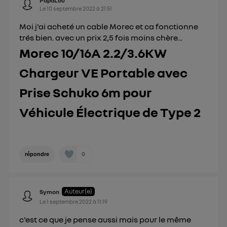
PapaLou
personnelles d'Utiq
.
Le
10 septembre 2022
à
21:51
Moi j'ai acheté un cable Morec et ca fonctionne
trés bien. avec un prix 2,5 fois moins chère...
Morec 10/16A 2.2/3.6KW
Chargeur VE Portable avec
Prise Schuko 6m pour
Véhicule Électrique de Type 2
0
répondre
Auteur(e)
Symon
Le
1 septembre 2022
à
11:19
c'est ce que je pense aussi mais pour le même