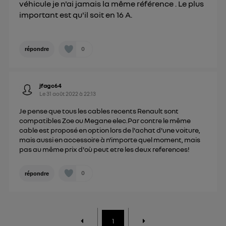
véhicule je n'ai jamais la même référence . Le plus
important est qu'il soit en 16 A.
0
répondre
jfagc64
Le
31 août 2022
à
22:13
Je pense que tous les cables recents Renault sont
compatibles Zoe ou Megane elec.Par contre le même
cable est proposé en option lors de l'achat d'une voiture,
mais aussi en accessoire à n'importe quel moment, mais
pas au même prix d'où peut etre les deux references!
0
répondre
1