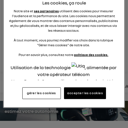
Les cookies, ça roule
2119
membres
électriques
RENAULT
Notre site et
ses partenaires
utilisent des cookies pour mesurer
l'audience et la performance du site. Les cookies nous permettent
également de vous montrer des contenus personnalisés, publicitaires
nouvelle ère 100% électrique
et/ou géolocalisés, et de vous laisser interagir avec nos contenus via
les réseaux sociaux.
posez une question
À tout moment, vous pourrez modifier vos choix dans la rubrique
"Gérer mes cookies" de notre site.
Pour en savoir plus, consultez notre
politique des cookies.
rejoignez
Utilisation de la technologie
, alimentée par
votre opérateur télécom
Nous, Renault Group, utilisons la technologie Utiq
lire les questions
lire les articles
consultez la brochure
consul
pour nos activités digitales (telles que décrites
gérer les cookies
accepter les cookies
dans cette notice de consentement) et liées à
votre navigation sur
nos site(s)
(seulement si vous
utilisez une connexion internet fournie par
un
estimez votre autonomie
opérateur télécom participant
et que vous
consentez sur chaque site).