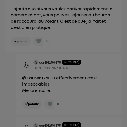
personnelles d'Utiq
.
J'ajoute que si vous voulez activer rapidement la
caméra avant, vous pouvez l'ajouter au bouton
de raccourci du volant. C'est ce que j'ai fait et
c'est bien pratique.
0
répondre
Auteur(e)
dani91250475
Le
24 février 2026
à
20:17
@Laurent76100
effectivement c'est
impeccable !
Merci encore.
0
répondre
Auteur(e)
dani91250475