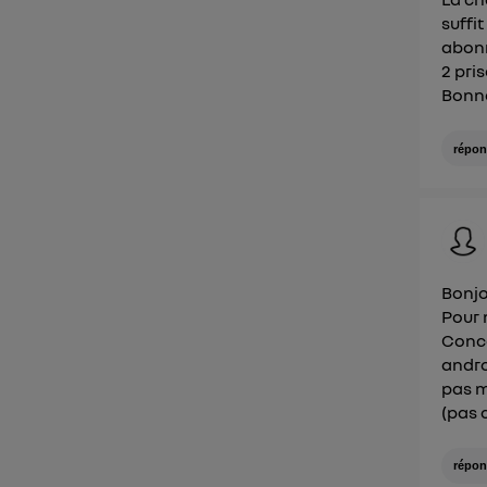
suffit
abonn
2 pri
Bonn
répon
Bonjo
Pour 
Conce
andro
pas m
(pas 
répon