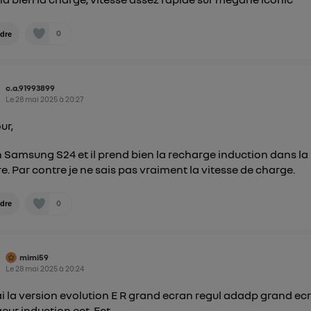
0
dre
c.a.91993899
Le
28 mai 2025
à
20:27
ur,
un Samsung S24 et il prend bien la recharge induction dans la
re. Par contre je ne sais pas vraiment la vitesse de charge.
0
dre
mimi59
Le
28 mai 2025
à
20:24
'ai la version evolution E R grand ecran regul adadp grand ec
eur induction ect. Ect.