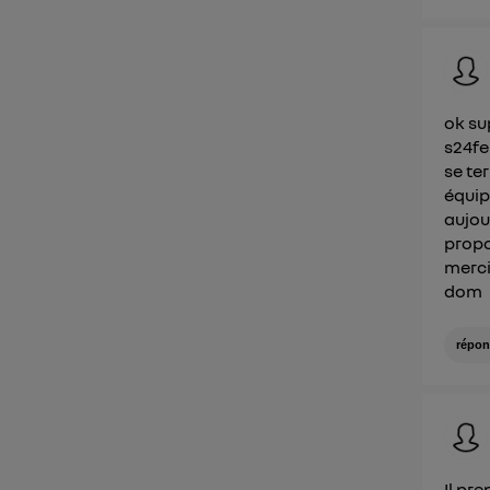
ok su
s24fe
se te
équipe
aujou
propo
merci
dom
répon
Il pr