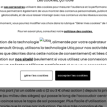
leau de bord)
e et
ses partenaires
utilisent des cookies pour mesurer l'audience et la performance
QUEL SERAIT LA VITESSE DE CHARGE ?
nous permettent également de vous montrer des contenus personnalisés, publicit
géolocalisés, et de vous laisser interagir avec nos contenus via les réseaux sociau
ci de vos réponses
 moment, vous pourrez modifier vos choix dans la rubrique "Gérer mes cookies" de n
M
Pour en savoir plus, consultez notre
politique des cookies.
ation de la technologie
, alimentée par votre opérateu
épondre
0
enault Group, utilisons la technologie Utiq pour nos activités
les que décrites dans cette notice de consentement) et liées 
er les 11 réponses à la question CHARGE
tion sur
nos site(s)
(seulement si vous utilisez une connexion
PHONE PAR INDUCTION
par
un opérateur télécom participant
et que vous consentez
site).
logie Utiq a été conçue pour la protection de vos données 
gérer les cookies
accepter les cookies
sylv65635613
en vous offrant choix et contrôle.
Le
2 juin 2025
à
14:59
ise un identifiant créé par votre opérateur télécom basé sur v
ma part j'ai un cable usb c (2 ou 3 € chez action ) depuis la pr
ne référence de votre contrat internet (ex : votre numéro de t
re (au milieu des sièges) qui passe le long de l'accoudoir centr
fiant est associé à votre connexion internet. Ainsi, toutes le
 coince sous le tapis de sol passager. Plus facile d'utilisation
nt la même connexion et ayant consenties se verront attribu
rapide que la prise par induction. De plus très compliqué de