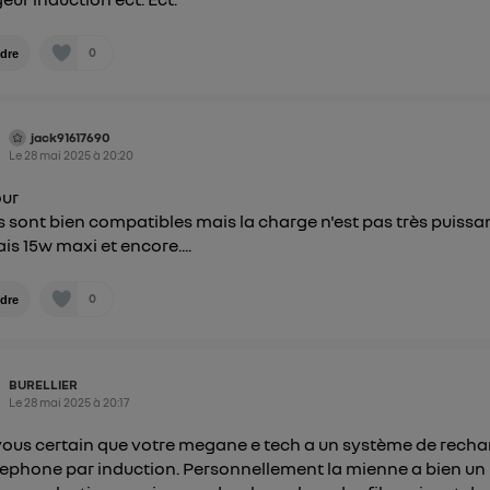
0
dre
jack91617690
Le
28 mai 2025
à
20:20
our
ils sont bien compatibles mais la charge n'est pas très puissa
ais 15w maxi et encore....
0
dre
BURELLIER
Le
28 mai 2025
à
20:17
vous certain que votre megane e tech a un système de recha
lephone par induction. Personnellement la mienne a bien un