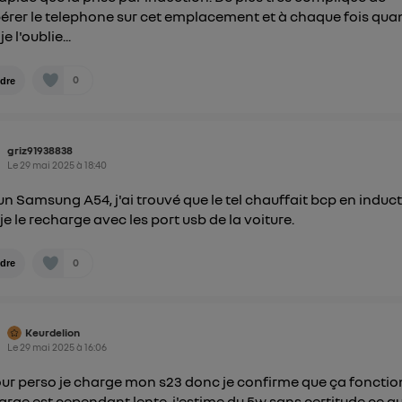
identifiant. En général :
érer le telephone sur cet emplacement et à chaque fois quan
connexion foyer
(ex : Wi-Fi), la personnalisation sera basée sur la navigation des 
je l'oublie...
ayant consentis.
e
connexion mobile
, la personnalisation sera basée uniquement sur la navigation de 
mobile.
0
dre
pouvez à tout moment retirer ce consentement sur
le portail
") ou via la page « gérer Utiq » en bas de ce site. Po
mations, veuillez consulter
la Politique d'information sur le
griz91938838
personnelles d'Utiq
.
Le
29 mai 2025
à
18:40
un Samsung A54, j'ai trouvé que le tel chauffait bcp en induct
je le recharge avec les port usb de la voiture.
0
dre
Keurdelion
Le
29 mai 2025
à
16:06
ur perso je charge mon s23 donc je confirme que ça fonctio
arge est cependant lente, j'estime du 5w sans certitude ce q