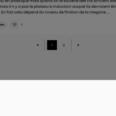
au en plastique mais quand on le souleve des fils arrivent da
mais il n y a pas le plateau à induction auquel ils devraient êt
s. En fait cela dépend du niveau de finition de la megane…..
0
dre
1
2