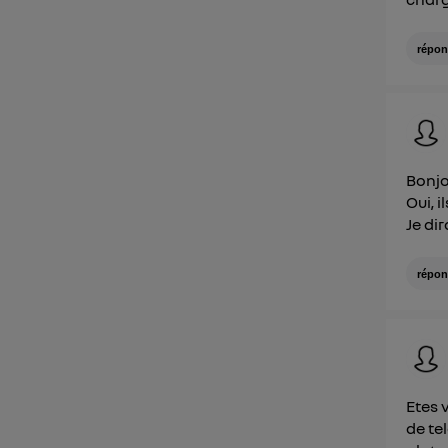
répon
Bonj
Oui, 
Je dir
répon
Etes 
de te