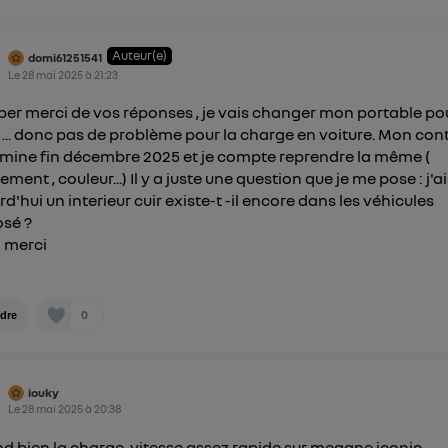
Auteur(e)
domi61251541
Le
28 mai 2025
à
21:23
per merci de vos réponses , je vais changer mon portable po
 ... donc pas de problème pour la charge en voiture. Mon con
rmine fin décembre 2025 et je compte reprendre la même (
ment , couleur...) Il y a juste une question que je me pose : j'ai
rd'hui un interieur cuir existe-t -il encore dans les véhicules
sé ?
 merci
0
dre
iouky
Le
28 mai 2025
à
20:38
end bien la charge, vitesse assez rapide sur megane iconic