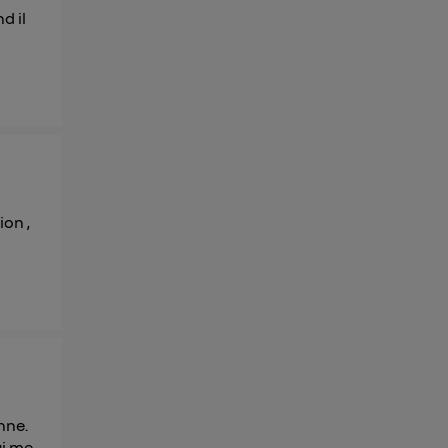
d il
membres du foyer
l'utilisateur du
 d’Utiq
("
ur plus
s données
ion ,
nne.
ui me