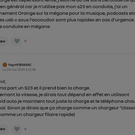
 en général car je n'utilise pas mon s23 en conduite, j'ai un
ement Orange sur la mégane pour la musique, podcasts etc
ses usb c sous l'accoudoir sont plus rapides en cas d'urgence.
e conduite en mégane.
0
dre
fayn91834441
Le
28 mai 2025
à
21:48
ur,
ma part un S23 et il prend bien la charge.
rnant la vitesse, je dirais tout dépend en effet en utilisant
ïd auto je maintient tout juste la charge et le téléphone cha
al. Sinon je dirais que ça charge comme un chargeur "class
comme un chargeur filaire rapide)
0
dre