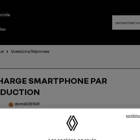
bride
les
ue
Questions/Réponses
HARGE SMARTPHONE PAR
NDUCTION
domi61251541
Le
28 mai 2025
à
19:39
continu
JOUR A TOUTES ET TOUS
 SMARTPHONE SAMSUNG série S23 / S24 SONT ILS COMPAT
C LA RECHARGE INDUCTION MEGANE ELEC ? ( plateau sur
Les cookies, ça roule