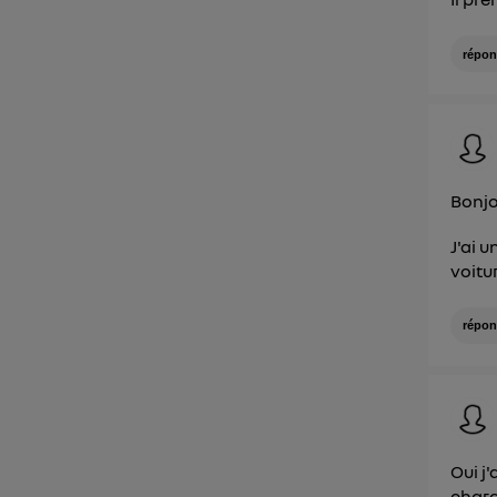
répon
Bonjo
J'ai 
voitu
répon
Oui j
charg