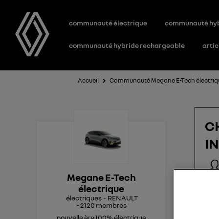
communauté électrique
communauté hy
communauté hybride rechargeable
artic
Accueil
Communauté Megane E-Tech électriq
C
I
Megane E-Tech
BON
électrique
électriques
RENAULT
-
2120
membres
LES
AVE
nouvelle ère 100% électrique