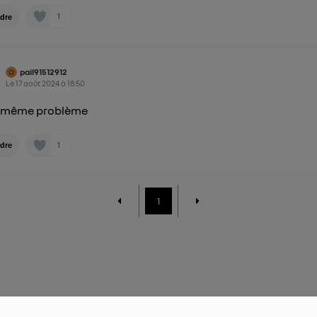
1
dre
pail91512912
Le
17 août 2024
à
18:50
le même problème
1
dre
1