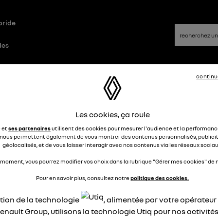
bride
les
continu
ue
Questions/Réponses
Les cookies, ça roule
onnexion megane au réseau
e et
ses partenaires
utilisent des cookies pour mesurer l'audience et la performance
nous permettent également de vous montrer des contenus personnalisés, publicit
nterrompue
géolocalisés, et de vous laisser interagir avec nos contenus via les réseaux sociau
 moment, vous pourrez modifier vos choix dans la rubrique "Gérer mes cookies" de n
yannpaill
Le
17 août 2024
à
13:11
Pour en savoir plus, consultez notre
politique des cookies.
jour,
ation de la technologie
, alimentée par votre opérateu
ne suis plus connecté depuis 2 jours
enault Group, utilisons la technologie Utiq pour nos activités
 paramètres réseau indique que le véhicule n'est plus connec