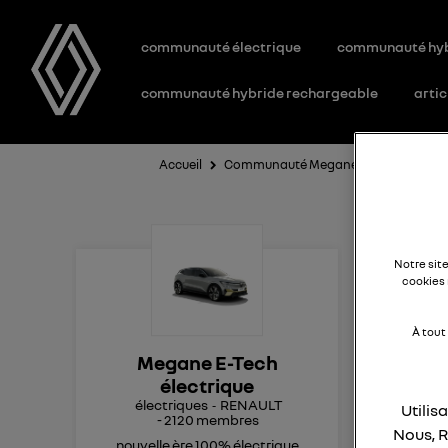
communauté électrique
communauté hy
communauté hybride rechargeable
artic
Accueil
Communauté Megane E-Tech électriq
C
Notre sit
cookies 
i
À tout
Megane E-Tech
Bon
électrique
électriques
RENAULT
Utilis
-
2120
membres
Je 
Nous, R
Les
nouvelle ère 100% électrique