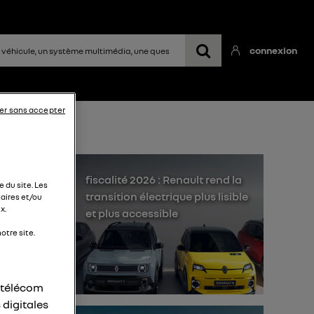
connexion
er sans accepter
fiscalité 2026 : Renault rend la
 du site. Les
transition électrique plus lisible
aires et/ou
x.
et plus accessible
otre site.
r télécom
 digitales
té