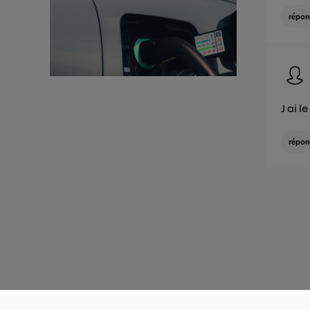
répon
J ai 
répon