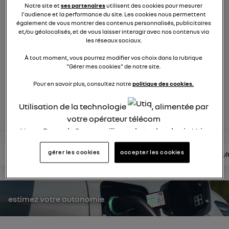
Notre site et
ses partenaires
utilisent des cookies pour mesurer
2120
membres
l'audience et la performance du site. Les cookies nous permettent
électriques
RENAULT
également de vous montrer des contenus personnalisés, publicitaires
et/ou géolocalisés, et de vous laisser interagir avec nos contenus via
les réseaux sociaux.
nouvelle ère 100% électrique
À tout moment, vous pourrez modifier vos choix dans la rubrique
"Gérer mes cookies" de notre site.
posez une question
Pour en savoir plus, consultez notre
politique des cookies.
rejoignez
Utilisation de la technologie
, alimentée par
votre opérateur télécom
Nous, Renault Group, utilisons la technologie Utiq
pour nos activités digitales (telles que décrites
gérer les cookies
accepter les cookies
lire les questions
lire les articles
consultez la brochure
consul
dans cette notice de consentement) et liées à
votre navigation sur
nos site(s)
(seulement si vous
utilisez une connexion internet fournie par
un
opérateur télécom participant
et que vous
estimez votre autonomie
consentez sur chaque site).
La technologie Utiq a été conçue pour la
protection de vos données personnelles en vous