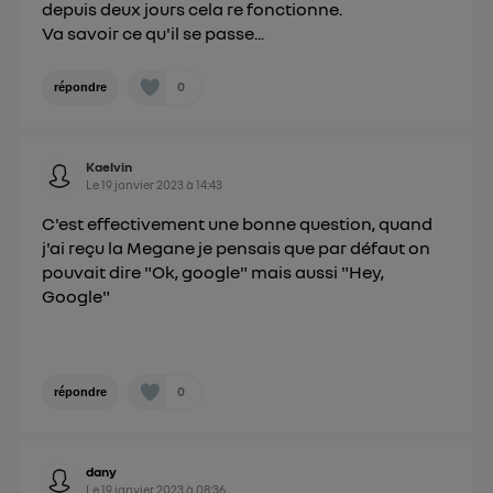
depuis deux jours cela re fonctionne.
Va savoir ce qu'il se passe...
0
répondre
Kaelvin
Le
19 janvier 2023
à
14:43
C'est effectivement une bonne question, quand
j'ai reçu la Megane je pensais que par défaut on
pouvait dire "Ok, google" mais aussi "Hey,
Google"
0
répondre
dany
Le
19 janvier 2023
à
08:36