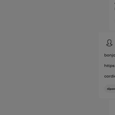
bonjo
https
cord
répon