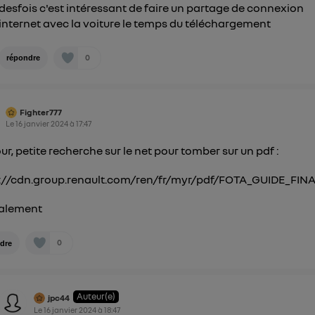
desfois c'est intéressant de faire un partage de connexion
internet avec la voiture le temps du téléchargement
0
répondre
Fighter777
Le
16 janvier 2024
à
17:47
ur, petite recherche sur le net pour tomber sur un pdf :
://cdn.group.renault.com/ren/fr/myr/pdf/FOTA_GUIDE_FINA
ialement
0
dre
Auteur(e)
jpc44
Le
16 janvier 2024
à
18:47