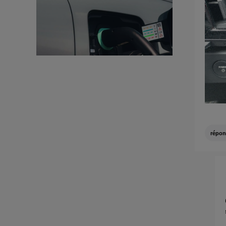
d'infor
répon