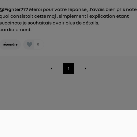
@Fighter777
Merci pour votre réponse , J'avais bien pris note
quoi consistait cette maj , simplement l'explication étant
succincte je souhaitais avoir plus de détails.
cordialement.
0
répondre
1