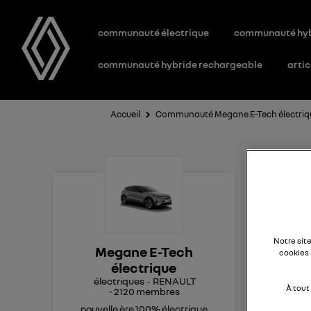
communauté électrique
communauté hy
communauté hybride rechargeable
artic
Accueil
Communauté Megane E-Tech électriq
MA
ba
Notre sit
Megane E-Tech
cookies 
Bon
électrique
com
électriques
RENAULT
À tout
-
2120
membres
eff
Mer
nouvelle ère 100% électrique