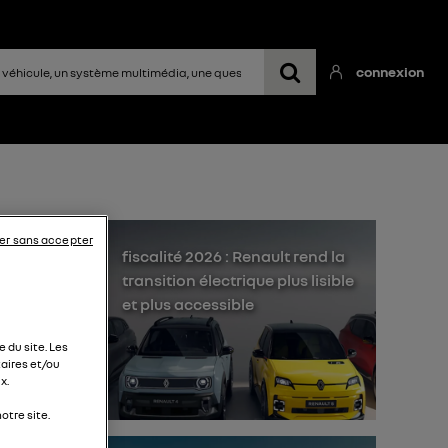
connexion
er sans accepter
fiscalité 2026 : Renault rend la
transition électrique plus lisible
.0
et plus accessible
 du site. Les
aires et/ou
e ,
x.
otre site.