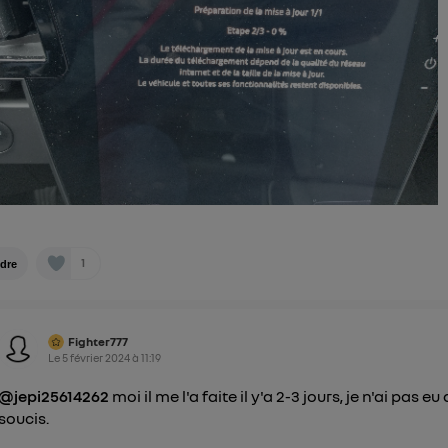
") ou via la page « gérer Utiq » en bas de ce site. Po
mations, veuillez consulter
la Politique d'information sur le
personnelles d'Utiq
.
1
dre
Fighter777
Le
5 février 2024
à
11:19
@jepi25614262
moi il me l'a faite il y'a 2-3 jours, je n'ai pas eu
soucis.