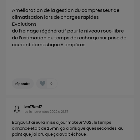
Amélioration de la gestion du compresseur de
climatisation lors de charges rapides
Evolutions
du freinage régénératif pour le niveau roue-libre
de l'estimation du temps de recharge sur prise de
courant domestique 6 ampères
0
répondre
bm17bm17
Le
16 novembre 2022
à
21:57
Bonjour, J'ai eu la mise à jour moteur V02 , le temps
annoncé était de 25mn. ça à pris quelques secondes, au
point que j'ai cru que ça avait échoué .