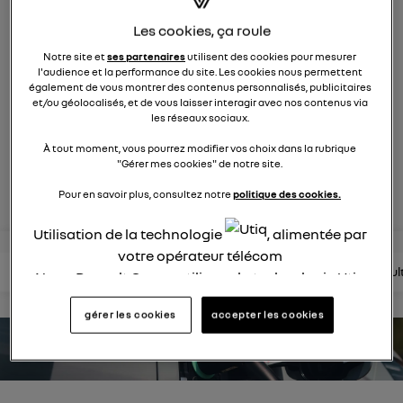
2122
membres
Les cookies, ça roule
électriques
RENAULT
Notre site et
ses partenaires
utilisent des cookies pour mesurer
l'audience et la performance du site. Les cookies nous permettent
nouvelle ère 100% électrique
également de vous montrer des contenus personnalisés, publicitaires
et/ou géolocalisés, et de vous laisser interagir avec nos contenus via
les réseaux sociaux.
posez une question
À tout moment, vous pourrez modifier vos choix dans la rubrique
"Gérer mes cookies" de notre site.
rejoignez
Pour en savoir plus, consultez notre
politique des cookies.
Utilisation de la technologie
, alimentée par
votre opérateur télécom
lire les questions
lire les articles
consultez la brochure
consul
Nous, Renault Group, utilisons la technologie Utiq
pour nos activités digitales (telles que décrites
gérer les cookies
accepter les cookies
dans cette notice de consentement) et liées à
votre navigation sur
nos site(s)
(seulement si vous
estimez votre autonomie
utilisez une connexion internet fournie par
un
opérateur télécom participant
et que vous