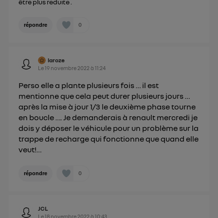
être plus reduite .
Politique d'information sur les données
personnelles d'Utiq
.
0
répondre
laroze
Le
19 novembre 2022
à
11:24
Perso elle a plante plusieurs fois … il est
mentionne que cela peut durer plusieurs jours …
après la mise à jour 1/3 le deuxième phase tourne
en boucle …. Je demanderais à renault mercredi je
dois y déposer le véhicule pour un problème sur la
trappe de recharge qui fonctionne que quand elle
veut!…
0
répondre
JCL
Le
18 novembre 2022
à
10:43