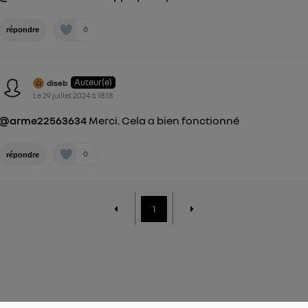
0
répondre
Auteur(e)
diseb
Le
29 juillet 2024
à
18:18
@arme22563634
Merci. Cela a bien fonctionné
0
répondre
1