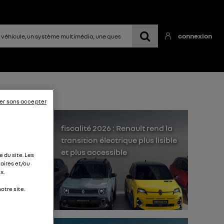
connexion
er sans accepter
fiscalité 2026 : Renault rend la
transition électrique plus lisible
et plus accessible
 du site. Les
aires et/ou
x.
otre site.
 du
avec