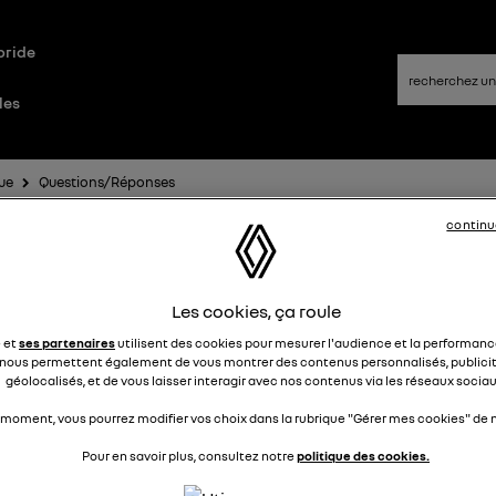
bride
les
ue
Questions/Réponses
continu
rte connexion application
Les cookies, ça roule
renault avec véhicule
e et
ses partenaires
utilisent des cookies pour mesurer l'audience et la performance
nous permettent également de vous montrer des contenus personnalisés, publicit
diseb
géolocalisés, et de vous laisser interagir avec nos contenus via les réseaux sociau
Le
26 juillet 2024
à
01:35
jour,
 moment, vous pourrez modifier vos choix dans la rubrique "Gérer mes cookies" de n
 application myrenault sur smartphone s'est bloquée et j'ai
Pour en savoir plus, consultez notre
politique des cookies.
ésinstaller et la réinstaller mais depuis elle reste en étape 2 
sage incident technique, essayez ultérieurement.