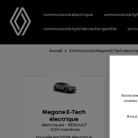
communauté électrique
communauté hy
communauté hybride rechargeable
artic
Accueil
Communauté Megane E-Tech électriq
Pe
my
Notre sit
cookies 
Megane E-Tech
Bon
À tout
électrique
Mon
électriques
RENAULT
-
2120
membres
la d
mes
nouvelle ère 100% électrique