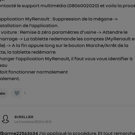
personnelles d'Utiq
.
contacté le support multimédia (0806002020) et voila la proc
'application MyRenault : Suppression de la mégane ->
stallation de l'application.
a voiture : Remise à zéro paramètres d'usine -> Attendre le
arrage -> La tablette redemande les comptes (MyRenault e
e) -> A la fin appuie long sur le bouton Marche/Arrêt de la
tte, la tablette redémarre.
harger l'application MyRenault, il faut vous vous identifier à
eau
doit fonctionner normalement
alement.
1
dre
BURELLIER
Le
3 octobre 2024
à
18:13
@arme22563634
J'ai appliqué la procédure. Et tout remarche!