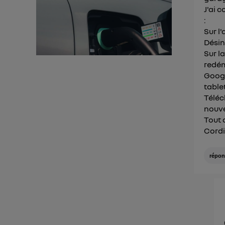
J'ai 
:
Sur l
Désin
Sur l
redém
Googl
table
Téléc
nouv
Tout 
Cordi
répon