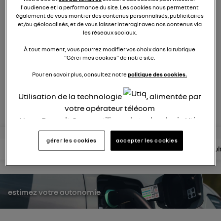
2120
membres
l'audience et la performance du site. Les cookies nous permettent
également de vous montrer des contenus personnalisés, publicitaires
électriques
RENAULT
et/ou géolocalisés, et de vous laisser interagir avec nos contenus via
les réseaux sociaux.
nouvelle ère 100% électrique
À tout moment, vous pourrez modifier vos choix dans la rubrique
"Gérer mes cookies" de notre site.
posez une question
Pour en savoir plus, consultez notre
politique des cookies.
Utilisation de la technologie
, alimentée par
rejoignez
votre opérateur télécom
Nous, Renault Group, utilisons la technologie Utiq
pour nos activités digitales (telles que décrites
gérer les cookies
accepter les cookies
dans cette notice de consentement) et liées à
lire les questions
lire les articles
consultez la brochure
consul
votre navigation sur
nos site(s)
(seulement si vous
utilisez une connexion internet fournie par
un
opérateur télécom participant
et que vous
consentez sur chaque site).
estimez votre autonomie
La technologie Utiq a été conçue pour la
protection de vos données personnelles en vous