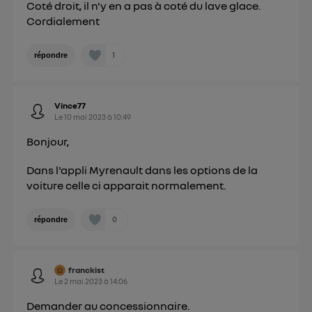
Coté droit, il n'y en a pas à coté du lave glace.
Cordialement
1
répondre
Vince77
Le
10 mai 2023
à
10:49
Bonjour,
Dans l'appli Myrenault dans les options de la
voiture celle ci apparait normalement.
0
répondre
franckist
Le
2 mai 2023
à
14:06
Demander au concessionnaire.