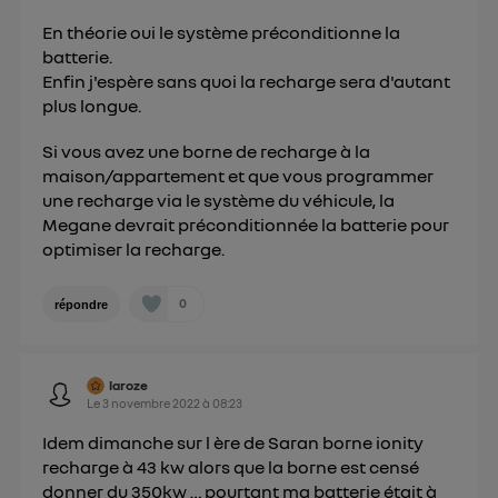
En théorie oui le système préconditionne la
batterie.
Enfin j'espère sans quoi la recharge sera d'autant
plus longue.
Si vous avez une borne de recharge à la
maison/appartement et que vous programmer
une recharge via le système du véhicule, la
Megane devrait préconditionnée la batterie pour
optimiser la recharge.
0
répondre
laroze
Le
3 novembre 2022
à
08:23
Idem dimanche sur l ère de Saran borne ionity
recharge à 43 kw alors que la borne est censé
donner du 350kw … pourtant ma batterie était à