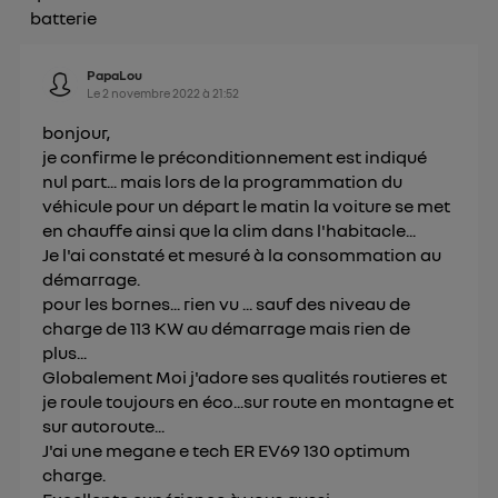
Vous pouvez à tout moment retirer ce
batterie
consentement sur
le portail d’Utiq
("
") ou via la page « gérer Utiq » en bas de ce site.
PapaLou
Pour plus d'informations, veuillez consulter
la
Le
2 novembre 2022
à
21:52
Politique d'information sur les données
bonjour,
personnelles d'Utiq
.
je confirme le préconditionnement est indiqué
nul part... mais lors de la programmation du
véhicule pour un départ le matin la voiture se met
en chauffe ainsi que la clim dans l'habitacle...
Je l'ai constaté et mesuré à la consommation au
démarrage.
pour les bornes... rien vu ... sauf des niveau de
charge de 113 KW au démarrage mais rien de
plus...
Globalement Moi j'adore ses qualités routieres et
je roule toujours en éco...sur route en montagne et
sur autoroute...
J'ai une megane e tech ER EV69 130 optimum
charge.