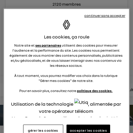
2120
membres
électriques
RENAULT
continuer sans accepter
nouvelle ère 100% électrique
Les cookies, ça roule
posez une question
Notre site et
ses partenaires
utilisent des cookies pour mesurer
l'audience et la performance du site. Les cookies nous permettent
également de vous montrer des contenus personnalisés, publicitaires
rejoignez
et/ou géolocalisés, et de vous laisser interagir avec nos contenus via
les réseaux sociaux.
À tout moment, vous pourrez modifier vos choix dans la rubrique
"Gérer mes cookies" de notre site.
lire les questions
lire les articles
consultez la brochure
consul
Pour en savoir plus, consultez notre
politique des cookies.
Utilisation de la technologie
, alimentée par
votre opérateur télécom
estimez votre autonomie
Nous, Renault Group, utilisons la technologie Utiq
pour nos activités digitales (telles que décrites
gérer les cookies
accepter les cookies
dans cette notice de consentement) et liées à