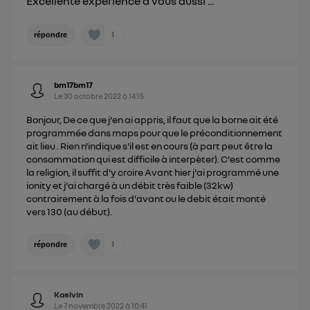
Excellente expérience à vous aussi ...
1
répondre
bm17bm17
Le
30 octobre 2022
à
14:15
Bonjour, De ce que j'en ai appris, il faut que la borne ait été
programmée dans maps pour que le préconditionnement
ait lieu . Rien n'indique s'il est en cours (à part peut être la
consommation qui est difficile à interpèter). C'est comme
la religion, il suffit d'y croire Avant hier j'ai programmé une
ionity et j'ai chargé à un débit très faible (32kw)
contrairement à la fois d'avant ou le debit était monté
vers 130 (au début).
1
répondre
Kaelvin
Le
7 novembre 2022
à
10:41