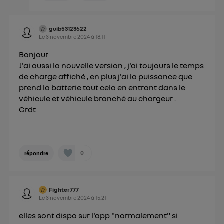
guib53123622
Le
3 novembre 2024
à
18:11
Bonjour
J'ai aussi la nouvelle version , j'ai toujours le temps
de charge affiché , en plus j'ai la puissance que
prend la batterie tout cela en entrant dans le
véhicule et véhicule branché au chargeur .
Crdt
0
répondre
Fighter777
Le
3 novembre 2024
à
15:21
elles sont dispo sur l'app "normalement" si