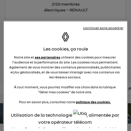
2120
membres
électriques
RENAULT
nouvelle ère 100% électrique
continuer sans accepter
posez une question
Les cookies, ça roule
Notre site et
ses partenaires
utilisent des cookies pour mesurer
rejoignez
l'audience et la performance du site. Les cookies nous permettent
également de vous montrer des contenus personnalisés, publicitaires
et/ou géolocalisés, et de vous laisser interagir avec nos contenus via
les réseaux sociaux.
À tout moment, vous pourrez modifier vos choix dans la rubrique
lire les questions
lire les articles
consultez la brochure
consul
"Gérer mes cookies" de notre site.
Pour en savoir plus, consultez notre
politique des cookies.
estimez votre autonomie
Utilisation de la technologie
, alimentée par
votre opérateur télécom
Nous, Renault Group, utilisons la technologie Utiq