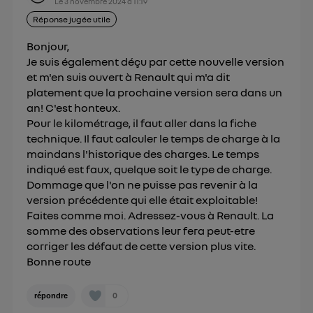
Le
3 novembre 2024
à
11:19
Pour une
connexion mobile
, la personnalisation sera basée
uniquement sur la navigation de l'utilisateur du mobile.
Réponse jugée utile
Vous pouvez à tout moment retirer ce
Bonjour,
consentement sur
le portail d’Utiq
("
Je suis également déçu par cette nouvelle version
") ou via la page « gérer Utiq » en bas de ce site.
et m'en suis ouvert à Renault qui m'a dit
Pour plus d'informations, veuillez consulter
la
platement que la prochaine version sera dans un
Politique d'information sur les données
an! C'est honteux.
personnelles d'Utiq
.
Pour le kilométrage, il faut aller dans la fiche
technique. Il faut calculer le temps de charge à la
maindans l'historique des charges. Le temps
indiqué est faux, quelque soit le type de charge.
Dommage que l'on ne puisse pas revenir à la
version précédente qui elle était exploitable!
Faites comme moi. Adressez-vous à Renault. La
somme des observations leur fera peut-etre
corriger les défaut de cette version plus vite.
Bonne route
0
répondre