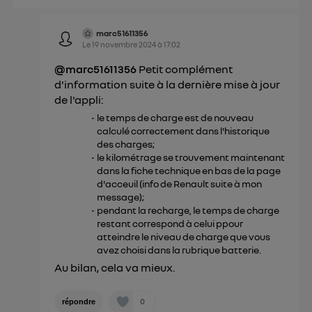
marc51611356
Le
19 novembre 2024
à
17:02
@marc51611356
Petit complément
d'information suite à la dernière mise à jour
de l'appli:
le temps de charge est de nouveau
calculé correctement dans l'historique
des charges;
le kilométrage se trouvement maintenant
dans la fiche technique en bas de la page
d'acceuil (info de Renault suite à mon
message);
pendant la recharge, le temps de charge
restant correspond à celui ppour
atteindre le niveau de charge que vous
avez choisi dans la rubrique batterie.
Au bilan, cela va mieux.
0
répondre