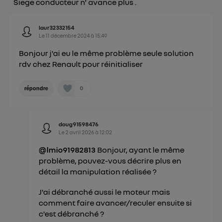
Siege conducteur n' avance plus .
") ou via la page « gérer Utiq » en bas de ce site.
Pour plus d'informations, veuillez consulter
la
laur32332154
Politique d'information sur les données
Le
11 décembre 2024
à
15:49
personnelles d'Utiq
.
Bonjour j'ai eu le même problème seule solution
rdv chez Renault pour réinitialiser
0
répondre
doug91598476
Le
2 avril 2026
à
12:02
@lmio91982813
Bonjour, ayant le même
problème, pouvez-vous décrire plus en
détail la manipulation réalisée ?
J'ai débranché aussi le moteur mais
comment faire avancer/reculer ensuite si
c'est débranché ?