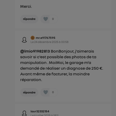
Merci.
0
répondre
mr.e91767595
Le
24 décembre 2025
à
00:58
@lmio91982813
BonBonjour, j'aimerais
savoir si c'est possible des photos de ta
manipulation . MoiMoi, le garage m'a
demandé de réaliser un diagnose de 250 €.
Avant même de facturer, la moindre
réparation.
0
répondre
laur32332154
Le
6 juillet 2025
à
18:11