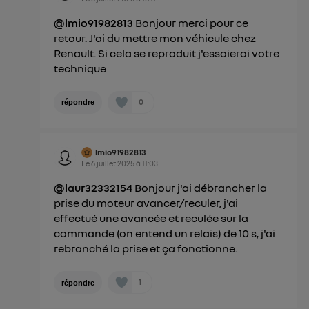
@lmio91982813
Bonjour merci pour ce
retour. J'ai du mettre mon véhicule chez
Renault. Si cela se reproduit j'essaierai votre
technique
0
répondre
lmio91982813
Le
6 juillet 2025
à
11:03
@laur32332154
Bonjour j'ai débrancher la
prise du moteur avancer/reculer, j'ai
effectué une avancée et reculée sur la
commande (on entend un relais) de 10 s, j'ai
rebranché la prise et ça fonctionne.
1
répondre