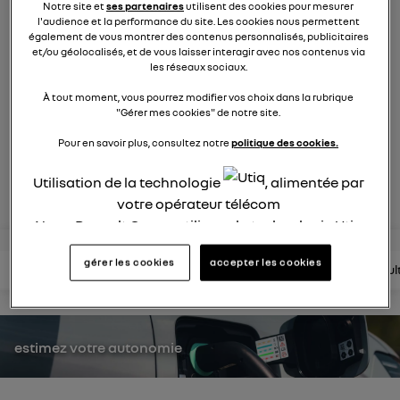
Notre site et
ses partenaires
utilisent des cookies pour mesurer
2119
membres
l'audience et la performance du site. Les cookies nous permettent
électriques
RENAULT
également de vous montrer des contenus personnalisés, publicitaires
et/ou géolocalisés, et de vous laisser interagir avec nos contenus via
les réseaux sociaux.
nouvelle ère 100% électrique
À tout moment, vous pourrez modifier vos choix dans la rubrique
"Gérer mes cookies" de notre site.
posez une question
Pour en savoir plus, consultez notre
politique des cookies.
Utilisation de la technologie
, alimentée par
rejoignez
votre opérateur télécom
Nous, Renault Group, utilisons la technologie Utiq
pour nos activités digitales (telles que décrites
gérer les cookies
accepter les cookies
dans cette notice de consentement) et liées à
lire les questions
lire les articles
consultez la brochure
consul
votre navigation sur
nos site(s)
(seulement si vous
utilisez une connexion internet fournie par
un
opérateur télécom participant
et que vous
estimez votre autonomie
consentez sur chaque site).
La technologie Utiq a été conçue pour la
protection de vos données personnelles en vous