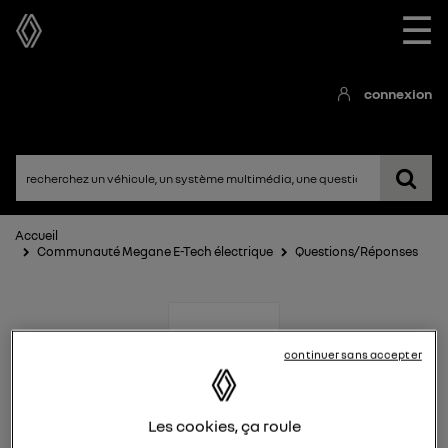
☰
connexion
Accueil
Communauté Megane E-Tech électrique
Questions/Réponses
continuer sans accepter
Megane E-Tech électrique
Les cookies, ça roule