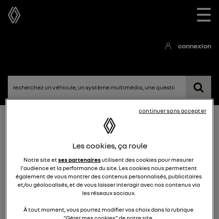
☰
connexion
continuer sans accepter
Accueil
Communauté openR link
Questions/Réponses
Les cookies, ça roule
Notre site et
ses partenaires
utilisent des cookies pour mesurer
l'audience et la performance du site. Les cookies nous permettent
également de vous montrer des contenus personnalisés, publicitaires
et/ou géolocalisés, et de vous laisser interagir avec nos contenus via
les réseaux sociaux.
openR link
À tout moment, vous pourrez modifier vos choix dans la rubrique
"Gérer mes cookies" de notre site.