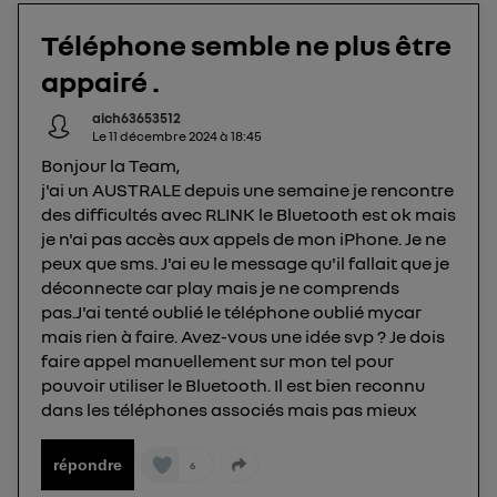
téléphone).
Téléphone semble ne plus être
L'identifiant est associé à votre connexion
internet. Ainsi, toutes les personnes utilisant la
appairé .
même connexion et ayant consenties se verront
aich63653512
attribuer le même identifiant. En général :
Le
11 décembre 2024
à
18:45
Pour une
connexion foyer
(ex : Wi-Fi), la personnalisation sera basée
Bonjour la Team,
sur la navigation des membres du foyer ayant consentis.
j'ai un AUSTRALE depuis une semaine je rencontre
Pour une
connexion mobile
, la personnalisation sera basée
uniquement sur la navigation de l'utilisateur du mobile.
des difficultés avec RLINK le Bluetooth est ok mais
Vous pouvez à tout moment retirer ce
je n'ai pas accès aux appels de mon iPhone. Je ne
consentement sur
le portail d’Utiq
("
peux que sms. J'ai eu le message qu'il fallait que je
déconnecte car play mais je ne comprends
") ou via la page « gérer Utiq » en bas de ce site.
pas.J'ai tenté oublié le téléphone oublié mycar
Pour plus d'informations, veuillez consulter
la
mais rien à faire. Avez-vous une idée svp ? Je dois
Politique d'information sur les données
faire appel manuellement sur mon tel pour
personnelles d'Utiq
.
pouvoir utiliser le Bluetooth. Il est bien reconnu
dans les téléphones associés mais pas mieux
répondre
6