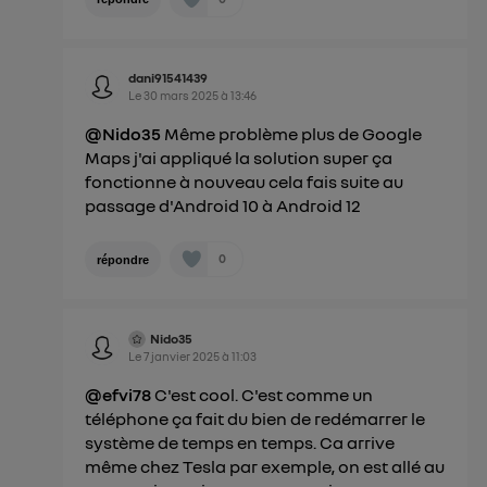
dani91541439
Le
30 mars 2025
à
13:46
@Nido35
Même problème plus de Google
Maps j'ai appliqué la solution super ça
fonctionne à nouveau cela fais suite au
passage d'Android 10 à Android 12
0
répondre
Nido35
Le
7 janvier 2025
à
11:03
@efvi78
C'est cool. C'est comme un
téléphone ça fait du bien de redémarrer le
système de temps en temps. Ca arrive
même chez Tesla par exemple, on est allé au