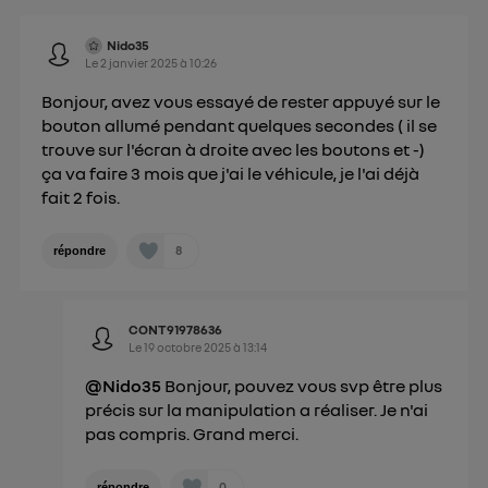
sur la navigation des membres du foyer ayant consentis.
Pour une
connexion mobile
, la personnalisation sera basée
Nido35
uniquement sur la navigation de l'utilisateur du mobile.
Le
2 janvier 2025
à
10:26
Vous pouvez à tout moment retirer ce
Bonjour, avez vous essayé de rester appuyé sur le
consentement sur
le portail d’Utiq
("
bouton allumé pendant quelques secondes ( il se
") ou via la page « gérer Utiq » en bas de ce site.
trouve sur l'écran à droite avec les boutons et -)
Pour plus d'informations, veuillez consulter
la
ça va faire 3 mois que j'ai le véhicule, je l'ai déjà
Politique d'information sur les données
fait 2 fois.
personnelles d'Utiq
.
8
répondre
CONT91978636
Le
19 octobre 2025
à
13:14
@Nido35
Bonjour, pouvez vous svp être plus
précis sur la manipulation a réaliser. Je n'ai
pas compris. Grand merci.
0
répondre