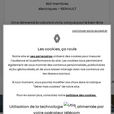
862
membres
électriques
RENAULT
On a réinventé la voiture à vivre, conçue pour le bien-être
et le confort de toute la famille.
continuer sans accepter
posez une question
Les cookies, ça roule
rejoignez
Notre site et
ses partenaires
utilisent des cookies pour mesurer
l'audience et la performance du site. Les cookies nous permettent
également de vous montrer des contenus personnalisés, publicitaires
et/ou géolocalisés, et de vous laisser interagir avec nos contenus via
les réseaux sociaux.
lire les questions
lire les articles
consultez la brochure
consul
À tout moment, vous pourrez modifier vos choix dans la rubrique
"Gérer mes cookies" de notre site.
Pour en savoir plus, consultez notre
politique des cookies.
estimez votre autonomie
Utilisation de la technologie
, alimentée par
votre opérateur télécom