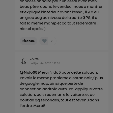
concessionnaire pour un essai avec mon
beau père, quand le vendeur nous a montrer
et expliqué l'intérieur avant l'essai, il y a eu
un gros bug au niveau de la carte GPS, il a
fait la même manip et ça tout redémarré ,
nickel après :)
0
répondre
efvi78
Le
5 janvier 2025
à
12:26
@Nido35
Merci Nido5 pour cette solution.
J'avais le meme probleme d'ecran noir / plus
de google map, ainsi que perte de
connection android auto. J'ai applique votre
solution, puis redemarre la voiture, et au
bout de qq secondes, tout est revenu dans
l'ordre. Merci!