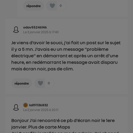
0
répondre
odav55246146
Le
3 janvier 2025
à
17:40
Je viens d'avoir le souci, j'ai fait un post sur le sujet
il y a 5 mn. J'avais eu un message "problème
électrique" en démarrant et après un arrêt d'une
heure, en redémarrant le message avait disparu
mais écran noir, pas de clim.
0
répondre
lall91136832
Le
2 janvier 2025
à
20:11
Bonjour J'ai rencontré ce pb d'écran noir le 1ere
janvier. Plus de carte Maps