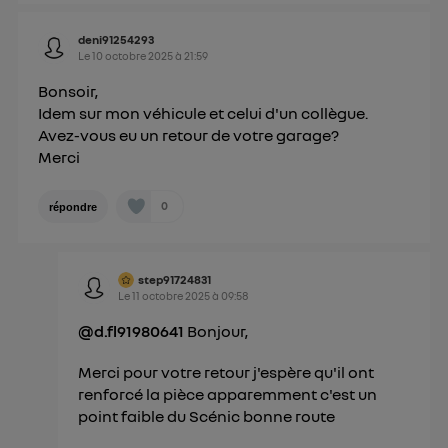
deni91254293
Le
10 octobre 2025
à
21:59
Bonsoir,
Idem sur mon véhicule et celui d'un collègue.
Avez-vous eu un retour de votre garage?
Merci
0
répondre
step91724831
Le
11 octobre 2025
à
09:58
@d.fl91980641
Bonjour,
Merci pour votre retour j'espère qu'il ont
renforcé la pièce apparemment c'est un
point faible du Scénic bonne route