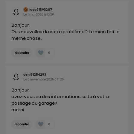
Vous pouvez à tout moment retirer ce
ludo91593207
consentement sur
le portail d’Utiq
("
Le
1 mai 2026
à
13:39
") ou via la page « gérer Utiq » en bas de ce site.
Bonjour,
Pour plus d'informations, veuillez consulter
la
Des nouvelles de votre problème ? Le mien fait la
Politique d'information sur les données
meme chose..
personnelles d'Utiq
.
0
répondre
deni91254293
Le
3 novembre 2025
à
11:25
Bonjour,
avez-vous eu des informations suite à votre
passage au garage?
merci
0
répondre