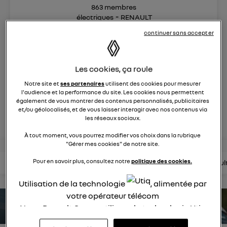
863
membres
électriques
RENAULT
continuer sans accepter
On a réinventé la voiture à vivre, conçue pour le bien-être
et le confort de toute la famille.
Les cookies, ça roule
posez une question
Notre site et
ses partenaires
utilisent des cookies pour mesurer
l'audience et la performance du site. Les cookies nous permettent
également de vous montrer des contenus personnalisés, publicitaires
et/ou géolocalisés, et de vous laisser interagir avec nos contenus via
rejoignez
les réseaux sociaux.
À tout moment, vous pourrez modifier vos choix dans la rubrique
"Gérer mes cookies" de notre site.
Pour en savoir plus, consultez notre
politique des cookies.
lire les questions
lire les articles
consultez la brochure
consul
Utilisation de la technologie
, alimentée par
votre opérateur télécom
estimez votre autonomie
Nous, Renault Group, utilisons la technologie Utiq
pour nos activités digitales (telles que décrites