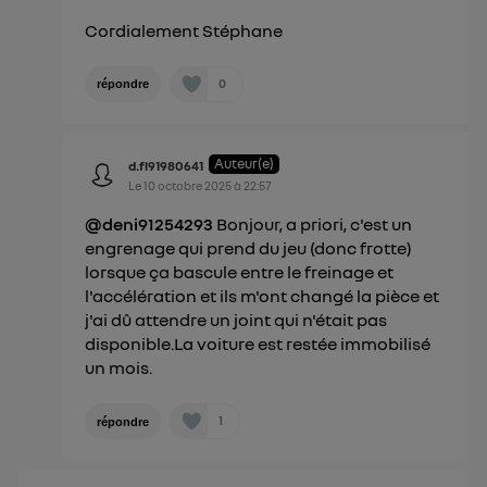
Cordialement Stéphane
0
répondre
Auteur(e)
d.fl91980641
Le
10 octobre 2025
à
22:57
@deni91254293
Bonjour, a priori, c'est un
engrenage qui prend du jeu (donc frotte)
lorsque ça bascule entre le freinage et
l'accélération et ils m'ont changé la pièce et
j'ai dû attendre un joint qui n'était pas
disponible.La voiture est restée immobilisé
un mois.
1
répondre