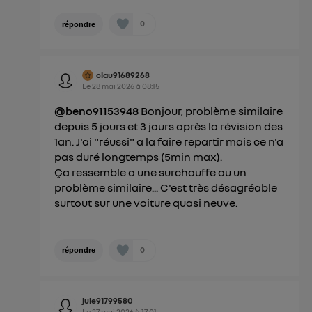
0
répondre
clau91689268
Le
28 mai 2026
à
08:15
@beno91153948
Bonjour, problème similaire
depuis 5 jours et 3 jours après la révision des
1an. J'ai "réussi" a la faire repartir mais ce n'a
pas duré longtemps (5min max).
Ça ressemble a une surchauffe ou un
problème similaire... C'est très désagréable
surtout sur une voiture quasi neuve.
0
répondre
jule91799580
Le
27 mai 2026
à
17:01