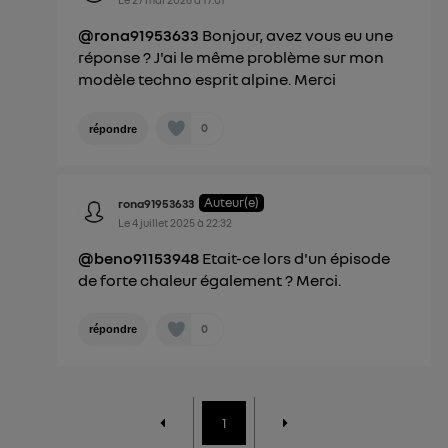
@rona91953633
Bonjour, avez vous eu une
réponse ? J'ai le même problème sur mon
modèle techno esprit alpine. Merci
0
répondre
Auteur(e)
rona91953633
Le
4 juillet 2025
à
22:32
@beno91153948
Etait-ce lors d'un épisode
de forte chaleur également ? Merci.
0
répondre
1