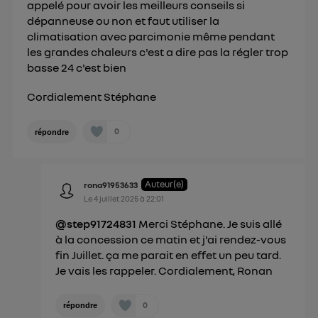
appelé pour avoir les meilleurs conseils si
dépanneuse ou non et faut utiliser la
climatisation avec parcimonie même pendant
les grandes chaleurs c'est a dire pas la régler trop
basse 24 c'est bien
Cordialement Stéphane
0
répondre
Auteur(e)
rona91953633
Le
4 juillet 2025
à
22:01
@step91724831
Merci Stéphane. Je suis allé
à la concession ce matin et j'ai rendez-vous
fin Juillet. ça me parait en effet un peu tard.
Je vais les rappeler. Cordialement, Ronan
0
répondre