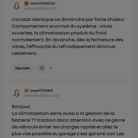
thom91285726
Le
16 juin 2026
à
01:19
Constat identique ce dimanche par forte chaleur.
Comportement anormal du système : vitres
ouvertes, la climatisation produit du froid
normalement. En revanche, dès la fermeture des
vitres, l'efficacité du refroidissement diminue
nettement.
0
répondre
step91724831
Le
4 juillet 2025
à
21:00
Bonjour,
La climatisation serre Aussi a la gestion de la
batterie ?? traction donc attention avec ce genre
de véhicule éviter les charges rapide et allez le
plus vite possible au garage c'est garanti voir Les