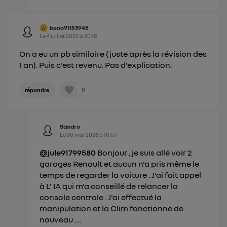
beno91153948
Le
4 juillet 2025
à
20:18
On a eu un pb similaire (juste après la révision des
1 an). Puis c'est revenu. Pas d'explication.
0
répondre
Sandro
Le
30 mai 2026
à
10:07
@jule91799580
Bonjour , je suis allé voir 2
garages Renault et aucun n'a pris même le
temps de regarder la voiture . J'ai fait appel
à L' IA qui m'a conseillé de relancer la
console centrale . J'ai effectué la
manipulation et la Clim fonctionne de
nouveau ….