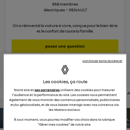
858
membres
électriques
RENAULT
On a réinventé la voiture à vivre, conçue pour le bien-être
et le confort de toute la famille.
posez une question
continuer sans accepter
rejoignez
Les cookies, ça roule
Notre site et
ses partenaires
utilisent des cookies pour mesurer
lire les questions
lire les articles
consultez la brochure
consul
l'audience et la performance du site. Les cookies nous permettent
également de vous montrer des contenus personnalisés, publicitaires
et/ou géolocalisés, et de vous laisser interagir avec nos contenus via
les réseaux sociaux.
estimez votre autonomie
À tout moment, vous pourrez modifier vos choix dans la rubrique
"Gérer mes cookies" de notre site.