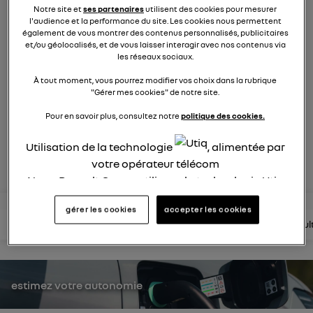
863
membres
Notre site et
ses partenaires
utilisent des cookies pour mesurer
l'audience et la performance du site. Les cookies nous permettent
électriques
RENAULT
également de vous montrer des contenus personnalisés, publicitaires
et/ou géolocalisés, et de vous laisser interagir avec nos contenus via
les réseaux sociaux.
On a réinventé la voiture à vivre, conçue pour le bien-être
et le confort de toute la famille.
À tout moment, vous pourrez modifier vos choix dans la rubrique
"Gérer mes cookies" de notre site.
posez une question
Pour en savoir plus, consultez notre
politique des cookies.
Utilisation de la technologie
, alimentée par
rejoignez
votre opérateur télécom
Nous, Renault Group, utilisons la technologie Utiq
pour nos activités digitales (telles que décrites
gérer les cookies
accepter les cookies
dans cette notice de consentement) et liées à
lire les questions
lire les articles
consultez la brochure
consul
votre navigation sur
nos site(s)
(seulement si vous
utilisez une connexion internet fournie par
un
opérateur télécom participant
et que vous
consentez sur chaque site).
estimez votre autonomie
La technologie Utiq a été conçue pour la