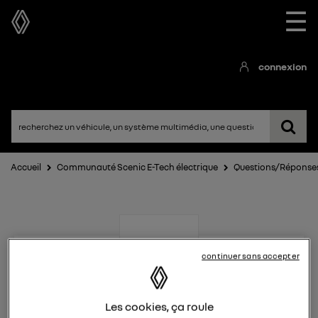
☰
connexion
Accueil
Communauté Scenic E-Tech électrique
Questions/Réponse
continuer sans accepter
Scenic E-Tech électrique
Les cookies, ça roule