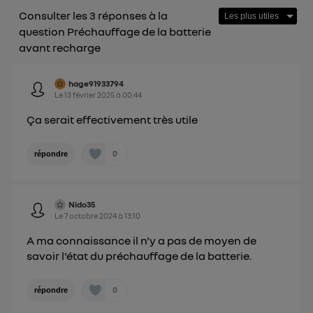
Consulter les 3 réponses à la
question Préchauffage de la batterie
avant recharge
hage91933794
Le
13 février 2025
à
00:44
Ça serait effectivement très utile
0
répondre
Nido35
Le
7 octobre 2024
à
13:10
A ma connaissance il n'y a pas de moyen de
savoir l'état du préchauffage de la batterie.
0
répondre