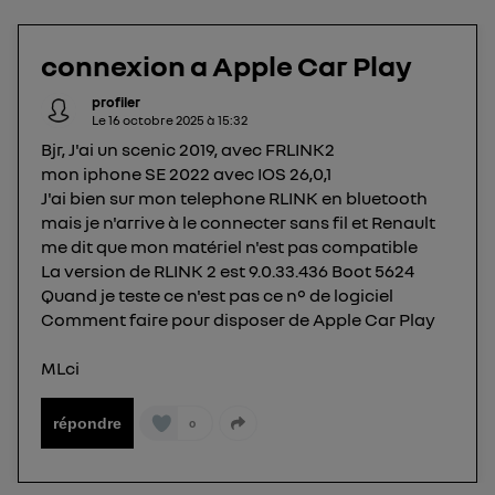
Elle utilise un identifiant créé par votre opérateur
télécom basé sur votre adresse IP et une référence
connexion a Apple Car Play
de votre contrat internet (ex : votre numéro de
téléphone).
profiler
Le
16 octobre 2025
à
15:32
L'identifiant est associé à votre connexion
Bjr, J'ai un scenic 2019, avec FRLINK2
internet. Ainsi, toutes les personnes utilisant la
mon iphone SE 2022 avec IOS 26,0,1
même connexion et ayant consenties se verront
J'ai bien sur mon telephone RLINK en bluetooth
attribuer le même identifiant. En général :
mais je n'arrive à le connecter sans fil et Renault
Pour une
connexion foyer
(ex : Wi-Fi), la personnalisation sera basée
me dit que mon matériel n'est pas compatible
sur la navigation des membres du foyer ayant consentis.
Pour une
connexion mobile
, la personnalisation sera basée
La version de RLINK 2 est 9.0.33.436 Boot 5624
uniquement sur la navigation de l'utilisateur du mobile.
Quand je teste ce n'est pas ce n° de logiciel
Vous pouvez à tout moment retirer ce
Comment faire pour disposer de Apple Car Play
consentement sur
le portail d’Utiq
("
") ou via la page « gérer Utiq » en bas de ce site.
MLci
Pour plus d'informations, veuillez consulter
la
Politique d'information sur les données
répondre
0
personnelles d'Utiq
.