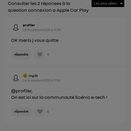
Consulter les 2 réponses à la
question connexion a Apple Car Play
profiler
Le
16 octobre 2025
à
19:28
OK merci j vous quitte
0
répondre
mg36
Le
16 octobre 2025
à
17:50
@profiler,
On est ici sur la communauté Scénic e-tech !
0
répondre